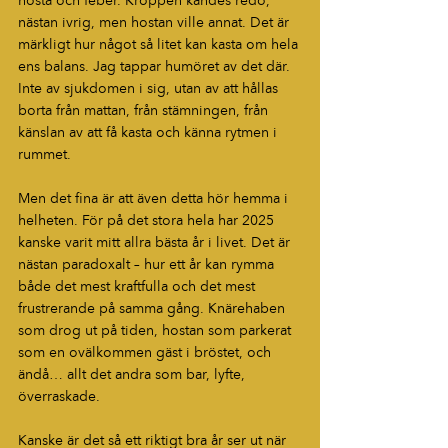
hosta och feber. Kroppen kändes redo, 
nästan ivrig, men hostan ville annat. Det är 
märkligt hur något så litet kan kasta om hela 
ens balans. Jag tappar humöret av det där. 
Inte av sjukdomen i sig, utan av att hållas 
borta från mattan, från stämningen, från 
känslan av att få kasta och känna rytmen i 
rummet.
Men det fina är att även detta hör hemma i 
helheten. För på det stora hela har 2025 
kanske varit mitt allra bästa år i livet. Det är 
nästan paradoxalt – hur ett år kan rymma 
både det mest kraftfulla och det mest 
frustrerande på samma gång. Knärehaben 
som drog ut på tiden, hostan som parkerat 
som en ovälkommen gäst i bröstet, och 
ändå… allt det andra som bar, lyfte, 
överraskade.
Kanske är det så ett riktigt bra år ser ut när 