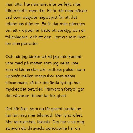
man tittar lite närmare: inte perfekt, inte 
friktionsfritt, men rikt. Ett år där man märker 
vad som betyder något just för att det 
ibland tas ifrån en. Ett år där man påminns 
om att kroppen är både ett verktyg och en 
följeslagare, och att den – precis som livet – 
har sina perioder.
Och när jag tänker på att jag inte kunnat 
vara med på mattan som jag velat, inte 
kunnat känna den där ordlösa pulsen som 
uppstår mellan människor som tränar 
tillsammans, så blir det ändå tydligt hur 
mycket det betyder. Frånvaron förtydligar 
det närvaron ibland tar för givet.
Det här året, som nu långsamt rundar av, 
har lärt mig mer tålamod. Mer lyhördhet. 
Mer tacksamhet, faktiskt. Det har visat mig 
att även de skruvade perioderna har en 