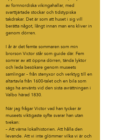
av fornnordiska vikingahallar, med 
svarttjärtade stockar och tidstypiska 
takdrakar. Det är som att huset i sig vill 
berätta något, långt innan man ens kliver in 
genom dörren.
I år är det femte sommaren som min 
brorson Victor står som guide där. Fem 
somrar av att öppna dörren, tända lyktor 
och leda besökare genom museets 
samlingar – från stenyxor och verktyg till en 
altartavla från 1600-talet och en bila som 
sägs ha använts vid den sista avrättningen i 
Valbo härad 1830.
När jag frågar Victor vad han tycker är 
museets viktigaste syfte svarar han utan 
tvekan:
– Att värna lokalhistorien. Att hålla den 
levande. Att vi inte glömmer vilka vi är och 