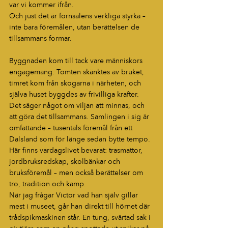
var vi kommer ifrån.
Och just det är fornsalens verkliga styrka – 
inte bara föremålen, utan berättelsen de 
tillsammans formar.
Byggnaden kom till tack vare människors 
engagemang. Tomten skänktes av bruket, 
timret kom från skogarna i närheten, och 
själva huset byggdes av frivilliga krafter. 
Det säger något om viljan att minnas, och 
att göra det tillsammans. Samlingen i sig är 
omfattande – tusentals föremål från ett 
Dalsland som för länge sedan bytte tempo. 
Här finns vardagslivet bevarat: trasmattor, 
jordbruksredskap, skolbänkar och 
bruksföremål – men också berättelser om 
tro, tradition och kamp.
När jag frågar Victor vad han själv gillar 
mest i museet, går han direkt till hörnet där 
trådspikmaskinen står. En tung, svärtad sak i 