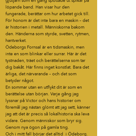
gjutjärn som en gång spottade ut spikar på 
löpande band. Han visar hur den 
fungerade, berättar om hur arbetet gick till. 
För honom är det inte bara en maskin – det 
är historien i metall. Människorna bakom 
den. Händerna som styrde, svetten, rytmen, 
hantverket.
Ödeborgs Fornsal är en tidsmaskin, men 
inte en som blinkar eller surrar. Här är det 
tystnaden, träet och berättelserna som tar 
dig bakåt. Här finns inget konstlat. Bara det 
ärliga, det närvarande – och det som 
betyder något.
En sommar utan en utflykt dit är som en 
berättelse utan början. Varje gång jag 
lyssnar på Victor och hans historier om 
föremål jag nästan glömt att jag sett, känner 
jag att det är precis så lokalhistoria ska leva 
vidare. Genom människor som bryr sig. 
Genom nya ögon på gamla ting.
Och i mitt fall börjar det alltid  i Ödeborg.