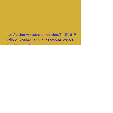
https://video.wixstatic.com/video/14d21d_9
89db6d09aad482e87658e1ce99a41c8/360
p/mp4/file.mp4
Blogg
HÖR AV DIG