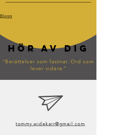
Blogg
HÖR AV DIG
“Berättelser som fastnar. Ord som
lever vidare.”
tommy.widekarr@gmail.com