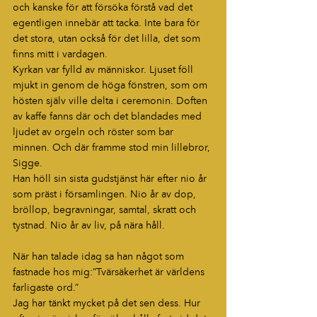
och kanske för att försöka förstå vad det 
egentligen innebär att tacka. Inte bara för 
det stora, utan också för det lilla, det som 
finns mitt i vardagen.
Kyrkan var fylld av människor. Ljuset föll 
mjukt in genom de höga fönstren, som om 
hösten själv ville delta i ceremonin. Doften 
av kaffe fanns där och det blandades med 
ljudet av orgeln och röster som bar 
minnen. Och där framme stod min lillebror, 
Sigge.
Han höll sin sista gudstjänst här efter nio år 
som präst i församlingen. Nio år av dop, 
bröllop, begravningar, samtal, skratt och 
tystnad. Nio år av liv, på nära håll.
När han talade idag sa han något som 
fastnade hos mig:”Tvärsäkerhet är världens 
farligaste ord.”
Jag har tänkt mycket på det sen dess. Hur 