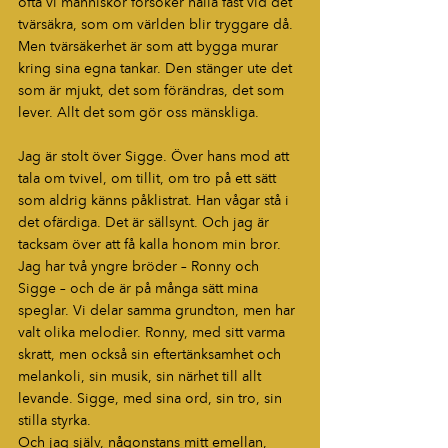
ofta vi människor försöker hålla fast vid det 
tvärsäkra, som om världen blir tryggare då. 
Men tvärsäkerhet är som att bygga murar 
kring sina egna tankar. Den stänger ute det 
som är mjukt, det som förändras, det som 
lever. Allt det som gör oss mänskliga.
Jag är stolt över Sigge. Över hans mod att 
tala om tvivel, om tillit, om tro på ett sätt 
som aldrig känns påklistrat. Han vågar stå i 
det ofärdiga. Det är sällsynt. Och jag är 
tacksam över att få kalla honom min bror.
Jag har två yngre bröder – Ronny och 
Sigge – och de är på många sätt mina 
speglar. Vi delar samma grundton, men har 
valt olika melodier. Ronny, med sitt varma 
skratt, men också sin eftertänksamhet och 
melankoli, sin musik, sin närhet till allt 
levande. Sigge, med sina ord, sin tro, sin 
stilla styrka. 
Och jag själv, någonstans mitt emellan, 