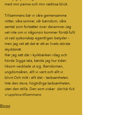
med min penna och min rastlösa blick.
Tillsammans bär vi våra gemensamma 
rötter, våra somrar, vår barndom, våra 
samtal som fortsätter över decennier.Jag 
vet inte om vi någonsin kommer förstå fullt 
ut vad syskonskap egentligen betyder – 
men jag vet att det är ett av livets största 
skyddsnät.
När jag satt där i kyrkbänken idag och 
hörde Sigge tala, kände jag hur tiden 
liksom vecklade ut sig. Barndomen, 
ungdomsåren, allt vi varit och allt vi 
blivit.Och mitt i allt det – tacksamheten.
Inte den stora, högtidliga tacksamheten, 
utan den stilla. Den som viskar: 
det här fick 
vi uppleva tillsammans.
Blogg