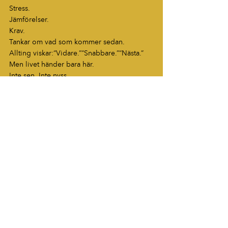
Stress.
Jämförelser.
Krav.
Tankar om vad som kommer sedan.
Allting viskar:“Vidare.”“Snabbare.”“Nästa.”
Men livet händer bara här.
Inte sen. Inte nyss.
Här.
Och kanske handlar det inte om att lyckas 
leva i nuet hela tiden.
Kanske räcker det att ibland märka när man 
faktiskt gör det.
Blogg
HÖR AV DIG
“Berättelser som fastnar. Ord som