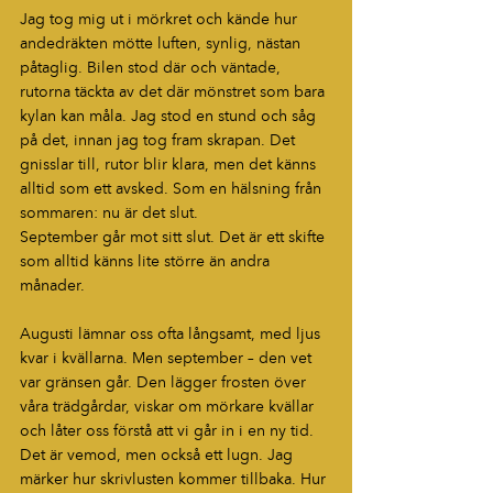
Jag tog mig ut i mörkret och kände hur 
andedräkten mötte luften, synlig, nästan 
påtaglig. Bilen stod där och väntade, 
rutorna täckta av det där mönstret som bara 
kylan kan måla. Jag stod en stund och såg 
på det, innan jag tog fram skrapan. Det 
gnisslar till, rutor blir klara, men det känns 
alltid som ett avsked. Som en hälsning från 
sommaren: nu är det slut.
September går mot sitt slut. Det är ett skifte 
som alltid känns lite större än andra 
månader. 
Augusti lämnar oss ofta långsamt, med ljus 
kvar i kvällarna. Men september – den vet 
var gränsen går. Den lägger frosten över 
våra trädgårdar, viskar om mörkare kvällar 
och låter oss förstå att vi går in i en ny tid.
Det är vemod, men också ett lugn. Jag 
märker hur skrivlusten kommer tillbaka. Hur 