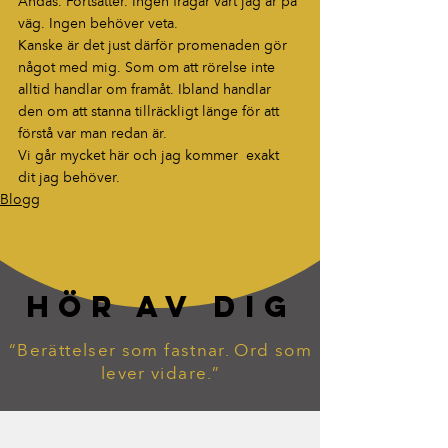
Andas. Fortsätter. Ingen frågar vart jag är på 
väg. Ingen behöver veta.
Kanske är det just därför promenaden gör 
något med mig. Som om att rörelse inte 
alltid handlar om framåt. Ibland handlar 
den om att stanna tillräckligt länge för att 
förstå var man redan är.
Vi går mycket här och jag kommer  exakt 
dit jag behöver.
Blogg
HÖR AV DIG
“Berättelser som fastnar. Ord som
lever vidare.”