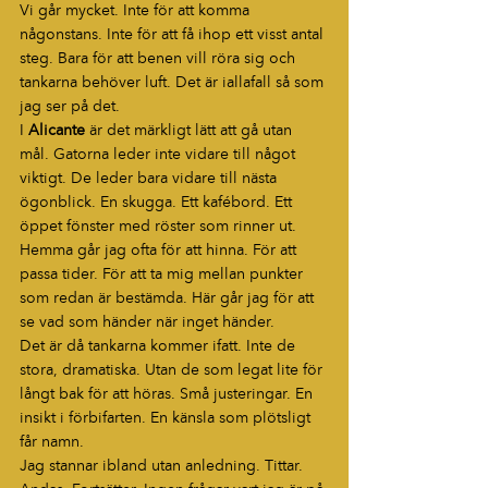
Vi går mycket. Inte för att komma 
någonstans. Inte för att få ihop ett visst antal 
steg. Bara för att benen vill röra sig och 
tankarna behöver luft. Det är iallafall så som 
jag ser på det.
I 
Alicante
 är det märkligt lätt att gå utan 
mål. Gatorna leder inte vidare till något 
viktigt. De leder bara vidare till nästa 
ögonblick. En skugga. Ett kafébord. Ett 
öppet fönster med röster som rinner ut.
Hemma går jag ofta för att hinna. För att 
passa tider. För att ta mig mellan punkter 
som redan är bestämda. Här går jag för att 
se vad som händer när inget händer.
Det är då tankarna kommer ifatt. Inte de 
stora, dramatiska. Utan de som legat lite för 
långt bak för att höras. Små justeringar. En 
insikt i förbifarten. En känsla som plötsligt 
får namn.
Jag stannar ibland utan anledning. Tittar. 