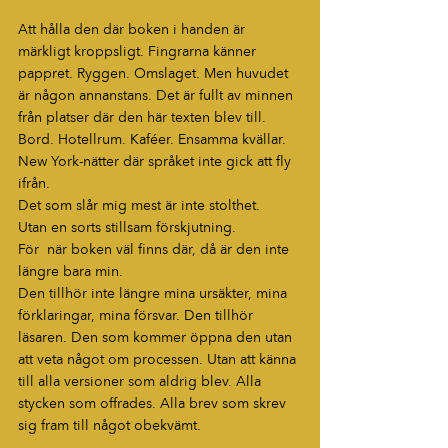
Att hålla den där boken i handen är 
märkligt kroppsligt. Fingrarna känner 
pappret. Ryggen. Omslaget. Men huvudet 
är någon annanstans. Det är fullt av minnen 
från platser där den här texten blev till. 
Bord. Hotellrum. Kaféer. Ensamma kvällar. 
New York-nätter där språket inte gick att fly 
ifrån.
Det som slår mig mest är inte stolthet.
Utan en sorts stillsam förskjutning.
För  när boken väl finns där, då är den inte 
längre bara min.
Den tillhör inte längre mina ursäkter, mina 
förklaringar, mina försvar. Den tillhör 
läsaren. Den som kommer öppna den utan 
att veta något om processen. Utan att känna 
till alla versioner som aldrig blev. Alla 
stycken som offrades. Alla brev som skrev 
sig fram till något obekvämt.