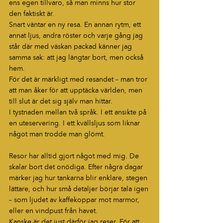
ens egen tillvaro, så man minns hur stor 
den faktiskt är.
Snart väntar en ny resa. En annan rytm, ett 
annat ljus, andra röster och varje gång jag 
står där med väskan packad känner jag 
samma sak: att jag längtar bort, men också 
hem.
För det är märkligt med resandet – man tror 
att man åker för att upptäcka världen, men 
till slut är det sig själv man hittar.
I tystnaden mellan två språk. I ett ansikte på 
en uteservering. I ett kvällsljus som liknar 
något man trodde man glömt.
Resor har alltid gjort något med mig. De 
skalar bort det onödiga. Efter några dagar 
märker jag hur tankarna blir enklare, stegen 
lättare, och hur små detaljer börjar tala igen 
– som ljudet av kaffekoppar mot marmor, 
eller en vindpust från havet.
Kanske är det just därför jag reser. För att 