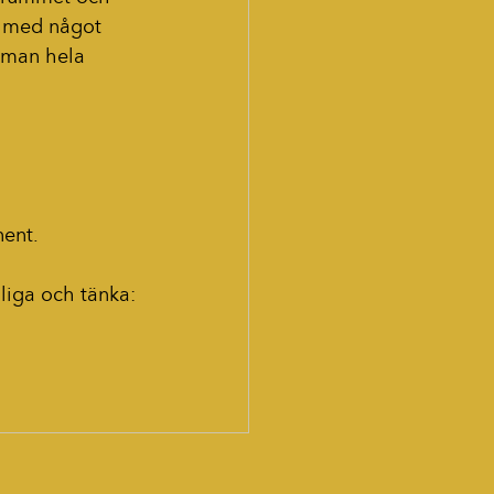
ek med något 
e man hela 
nent.
liga och tänka: