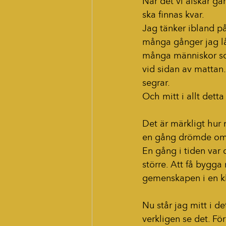
När det vi älskar går 
ska finnas kvar.
Jag tänker ibland på
många gånger jag lå
många människor som
vid sidan av mattan. 
segrar.
Och mitt i allt detta
Det är märkligt hur 
en gång drömde om
En gång i tiden var d
större. Att få bygg
gemenskapen i en klu
Nu står jag mitt i 
verkligen se det. För 