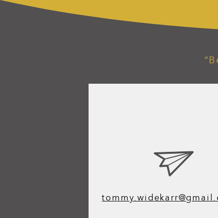
“B
tommy.widekarr@gmail