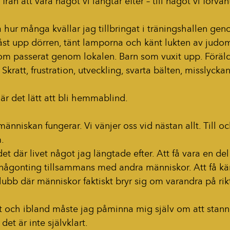
från att vara något vi längtar efter – till något vi förvänt
 hur många kvällar jag tillbringat i träningshallen gen
st upp dörren, tänt lamporna och känt lukten av judom
 passerat genom lokalen. Barn som vuxit upp. Föräldr
Skratt, frustration, utveckling, svarta bälten, misslyck
 är det lätt att bli hemmablind.
människan fungerar. Vi vänjer oss vid nästan allt. Till o
.
et där livet något jag längtade efter. Att få vara en de
a någonting tillsammans med andra människor. Att få kä
bb där människor faktiskt bryr sig om varandra på rikt
det och ibland måste jag påminna mig själv om att stan
det är inte självklart.