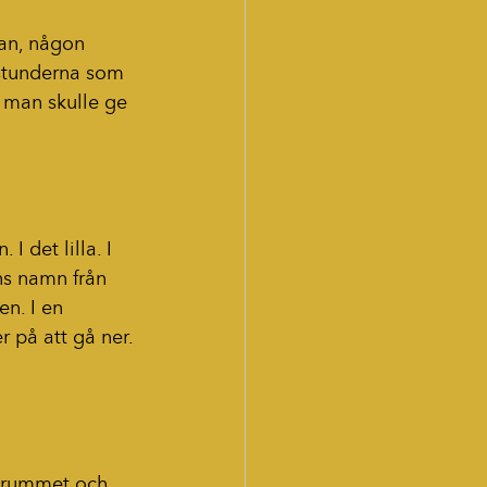
fan, någon 
 stunderna som 
 man skulle ge 
 det lilla. I 
ns namn från 
n. I en 
 på att gå ner.
jkrummet och 