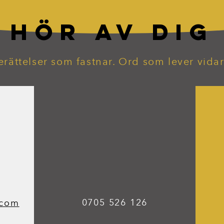
HÖR AV DIG
erättelser som fastnar. Ord som lever vidar
0705 526 126
.com