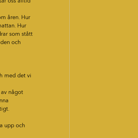
ar oss alltid 
om åren. Hur 
attan. Hur 
ar som stått 
anden och 
ch med det vi 
l av något 
nna 
igt.
na upp och 