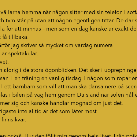
kvällarna hemma när någon sitter med sin telefon i sof
h tv:n står på utan att någon egentligen tittar. De där
kla för att minnas – men som en dag kanske är exakt de
 få tillbaka.
därför jag skriver så mycket om vardag numera.
 är spektakulär.
vet.
 aldrig i de stora ögonblicken. Det sker i upprepningen. I
esan. I en träning en vanlig tisdag. I någon som ropar e
 I ett barnbarn som vill att man ska dansa nere på scene
as i bilen på väg hem genom Dalsland när solen håller
mmer sig och kanske handlar mognad om just det.
ktigaste inte alltid är det som låter mest.
finns kvar.
en också. Hur den följt mig genom hela livet. Från po