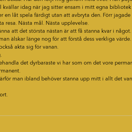
ll kvällar idag när jag sitter ensam i mitt egna bibliot
ter en låt spela färdigt utan att avbryta den. Förr jagad
ta resa. Nästa mål. Nästa upplevelse.
nna att det största nästan är att få stanna kvar i något.
 man älskar länge nog för att förstå dess verkliga värde.
kså akta sig för vanan.
.
behandla det dyrbaraste vi har som om det vore perma
ermanent.
rför man ibland behöver stanna upp mitt i allt det van
ort.