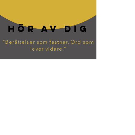
HÖR AV DIG
“Berättelser som fastnar. Ord som
lever vidare.”
tommy.widekarr@gmail.com