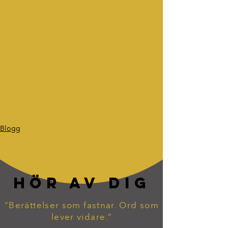
Blogg
HÖR AV DIG
“Berättelser som fastnar. Ord som
lever vidare.”