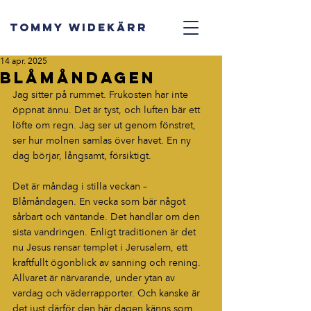
TOMMY WIDEKÄRR
14 apr. 2025
Blåmåndagen
Jag sitter på rummet. Frukosten har inte 
öppnat ännu. Det är tyst, och luften bär ett 
löfte om regn. Jag ser ut genom fönstret, 
ser hur molnen samlas över havet. En ny 
dag börjar, långsamt, försiktigt.
Det är måndag i stilla veckan – 
Blåmåndagen. En vecka som bär något 
sårbart och väntande. Det handlar om den 
sista vandringen. Enligt traditionen är det 
nu Jesus rensar templet i Jerusalem, ett 
kraftfullt ögonblick av sanning och rening. 
Allvaret är närvarande, under ytan av 
vardag och väderrapporter. Och kanske är 
det just därför den här dagen känns som 