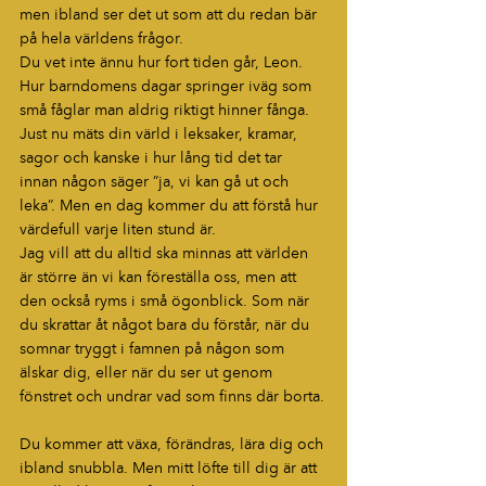
men ibland ser det ut som att du redan bär 
på hela världens frågor.
Du vet inte ännu hur fort tiden går, Leon. 
Hur barndomens dagar springer iväg som 
små fåglar man aldrig riktigt hinner fånga. 
Just nu mäts din värld i leksaker, kramar, 
sagor och kanske i hur lång tid det tar 
innan någon säger ”ja, vi kan gå ut och 
leka”. Men en dag kommer du att förstå hur 
värdefull varje liten stund är.
Jag vill att du alltid ska minnas att världen 
är större än vi kan föreställa oss, men att 
den också ryms i små ögonblick. Som när 
du skrattar åt något bara du förstår, när du 
somnar tryggt i famnen på någon som 
älskar dig, eller när du ser ut genom 
fönstret och undrar vad som finns där borta.
Du kommer att växa, förändras, lära dig och 
ibland snubbla. Men mitt löfte till dig är att 