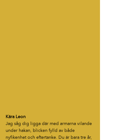
Kära Leon
Jag såg dig ligga där med armarna vilande 
under hakan, blicken fylld av både 
nyfikenhet och eftertanke. Du är bara tre år, 