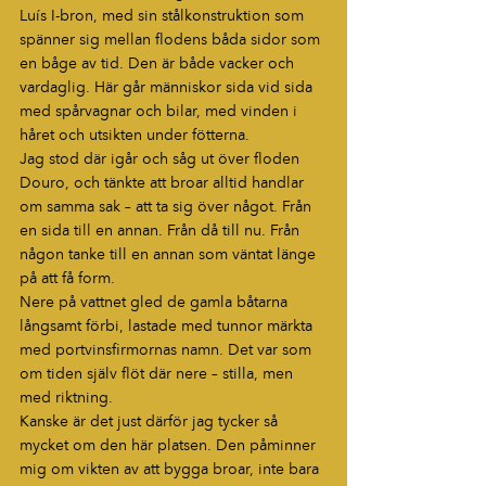
Luís I-bron, med sin stålkonstruktion som 
spänner sig mellan flodens båda sidor som 
en båge av tid. Den är både vacker och 
vardaglig. Här går människor sida vid sida 
med spårvagnar och bilar, med vinden i 
håret och utsikten under fötterna.
Jag stod där igår och såg ut över floden 
Douro, och tänkte att broar alltid handlar 
om samma sak – att ta sig över något. Från 
en sida till en annan. Från då till nu. Från 
någon tanke till en annan som väntat länge 
på att få form.
Nere på vattnet gled de gamla båtarna 
långsamt förbi, lastade med tunnor märkta 
med portvinsfirmornas namn. Det var som 
om tiden själv flöt där nere – stilla, men 
med riktning.
Kanske är det just därför jag tycker så 
mycket om den här platsen. Den påminner 
mig om vikten av att bygga broar, inte bara 