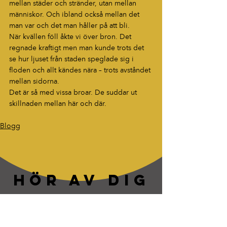
mellan städer och stränder, utan mellan 
människor. Och ibland också mellan det 
man var och det man håller på att bli.
När kvällen föll åkte vi över bron. Det 
regnade kraftigt men man kunde trots det 
se hur ljuset från staden speglade sig i 
floden och allt kändes nära – trots avståndet 
mellan sidorna.
Det är så med vissa broar. De suddar ut 
skillnaden mellan här och där.
Blogg
HÖR AV DIG
“Berättelser som fastnar. Ord som
lever vidare.”