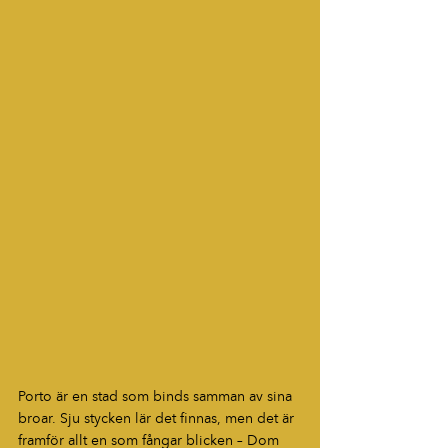
Porto är en stad som binds samman av sina 
broar. Sju stycken lär det finnas, men det är 
framför allt en som fångar blicken – Dom 