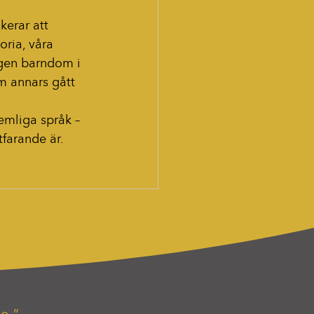
kerar att 
oria, våra 
egen barndom i 
om annars gått 
hemliga språk – 
tfarande är.