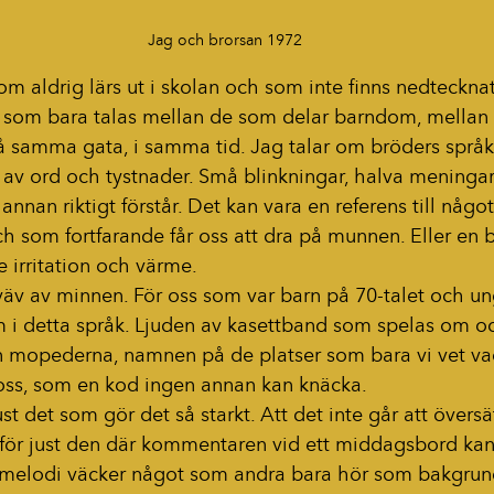
Jag och brorsan 1972
som aldrig lärs ut i skolan och som inte finns nedtecknat
k som bara talas mellan de som delar barndom, mellan
 samma gata, i samma tid. Jag talar om bröders språk
av ord och tystnader. Små blinkningar, halva meningar
 annan riktigt förstår. Det kan vara en referens till någ
och som fortfarande får oss att dra på munnen. Eller en 
irritation och värme.
väv av minnen. För oss som var barn på 70-talet och un
tm i detta språk. Ljuden av kasettband som spelas om o
ån mopederna, namnen på de platser som bara vi vet va
i oss, som en kod ingen annan kan knäcka.
t det som gör det så starkt. Att det inte går att översä
för just den där kommentaren vid ett middagsbord kan f
ss melodi väcker något som andra bara hör som bakgrund.