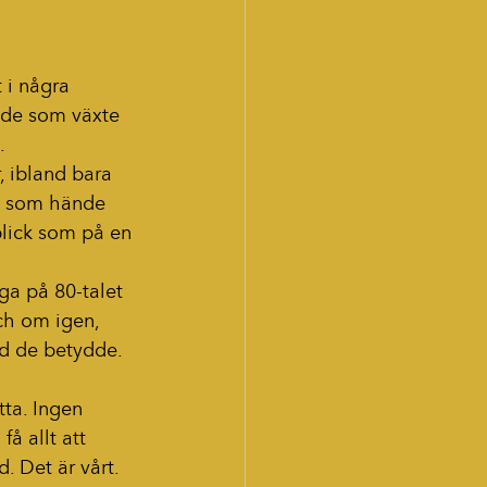
 i några 
 de som växte 
.
, ibland bara 
ot som hände 
blick som på en 
ga på 80-talet 
ch om igen, 
d de betydde. 
tta. Ingen 
å allt att 
 Det är vårt. 