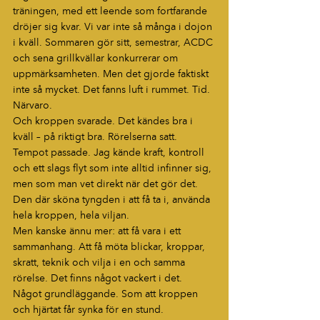
träningen, med ett leende som fortfarande 
dröjer sig kvar. Vi var inte så många i dojon 
i kväll. Sommaren gör sitt, semestrar, ACDC 
och sena grillkvällar konkurrerar om 
uppmärksamheten. Men det gjorde faktiskt 
inte så mycket. Det fanns luft i rummet. Tid. 
Närvaro.
Och kroppen svarade. Det kändes bra i 
kväll – på riktigt bra. Rörelserna satt. 
Tempot passade. Jag kände kraft, kontroll 
och ett slags flyt som inte alltid infinner sig, 
men som man vet direkt när det gör det. 
Den där sköna tyngden i att få ta i, använda 
hela kroppen, hela viljan.
Men kanske ännu mer: att få vara i ett 
sammanhang. Att få möta blickar, kroppar, 
skratt, teknik och vilja i en och samma 
rörelse. Det finns något vackert i det. 
Något grundläggande. Som att kroppen 
och hjärtat får synka för en stund.