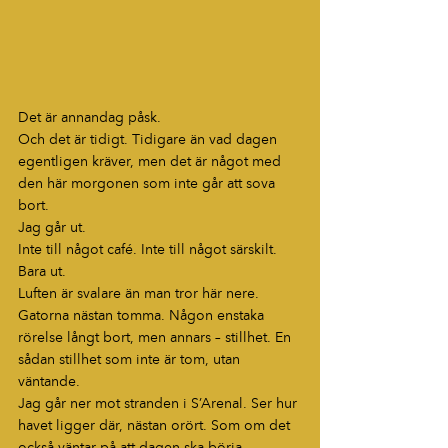
Det är annandag påsk.
Och det är tidigt. Tidigare än vad dagen 
egentligen kräver, men det är något med 
den här morgonen som inte går att sova 
bort.
Jag går ut.
Inte till något café. Inte till något särskilt.
Bara ut.
Luften är svalare än man tror här nere. 
Gatorna nästan tomma. Någon enstaka 
rörelse långt bort, men annars – stillhet. En 
sådan stillhet som inte är tom, utan 
väntande.
Jag går ner mot stranden i S’Arenal. Ser hur 
havet ligger där, nästan orört. Som om det 
också väntar på att dagen ska börja.