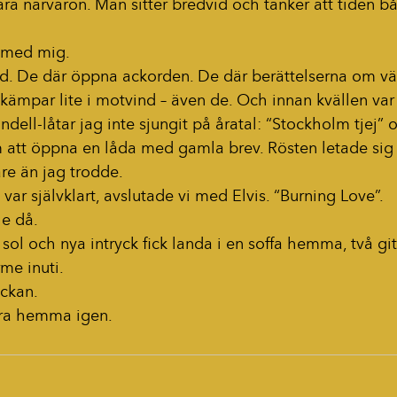
ra närvaron. Man sitter bredvid och tänker att tiden bå
a med mig.
and. De där öppna ackorden. De där berättelserna om v
ämpar lite i motvind – även de. Och innan kvällen var
dell-låtar jag inte sjungit på åratal: “Stockholm tjej” o
m att öppna en låda med gamla brev. Rösten letade sig 
are än jag trodde.
ar självklart, avslutade vi med Elvis. “Burning Love”.
le då.
ol och nya intryck fick landa i en soffa hemma, två gita
rme inuti.
eckan.
 vara hemma igen.