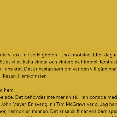
ade vi rakt in i verkligheten – snö i motvind. Efter dagar
tes vi av kalla vindar och vinterblek himmel. Kontraster
 i ansiktet. Det är nästan som om världen vill påminna
len. Resan. Hemkomsten.
ma hem.
 spelade. Det behövdes inte mer än så. Han började med
i John Mayer. En sväng in i Tim McGraws värld. Jag hän
or, harmonier, minnen. Det är särskilt när ens barn spe