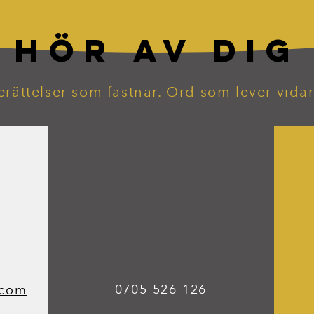
HÖR AV DIG
erättelser som fastnar. Ord som lever vidar
0705 526 126
.com