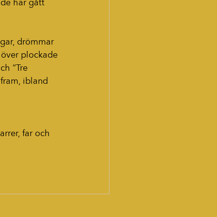
de har gått 
ägar, drömmar 
 över plockade 
ch “Tre 
fram, ibland 
rrer, far och 