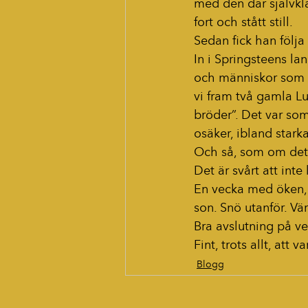
med den där självkla
fort och stått still.
Sedan fick han följ
In i Springsteens l
och människor som k
vi fram två gamla Lun
bröder”. Det var so
osäker, ibland stark
Och så, som om det v
Det är svårt att inte 
En vecka med öken, s
son. Snö utanför. Vä
Bra avslutning på v
Fint, trots allt, att
Blogg