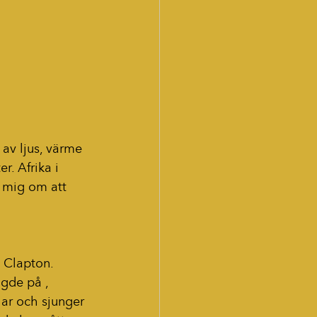
 av ljus, värme 
. Afrika i 
 mig om att 
 Clapton. 
gde på , 
lar och sjunger 