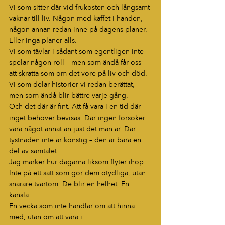
Vi som sitter där vid frukosten och långsamt 
vaknar till liv. Någon med kaffet i handen, 
någon annan redan inne på dagens planer. 
Eller inga planer alls.
Vi som tävlar i sådant som egentligen inte 
spelar någon roll – men som ändå får oss 
att skratta som om det vore på liv och död.
Vi som delar historier vi redan berättat, 
men som ändå blir bättre varje gång.
Och det där är fint. Att få vara i en tid där 
inget behöver bevisas. Där ingen försöker 
vara något annat än just det man är. Där 
tystnaden inte är konstig – den är bara en 
del av samtalet.
Jag märker hur dagarna liksom flyter ihop. 
Inte på ett sätt som gör dem otydliga, utan 
snarare tvärtom. De blir en helhet. En 
känsla.
En vecka som inte handlar om att hinna 
med, utan om att vara i.