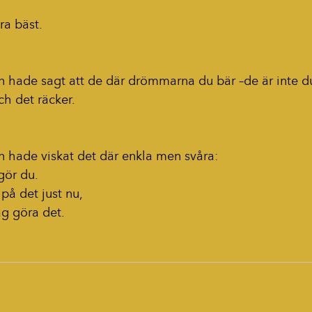
ra bäst. 
n hade sagt att de där drömmarna du bär –de är inte d
ch det räcker.
n hade viskat det där enkla men svåra:
gör du.
på det just nu,
g göra det.