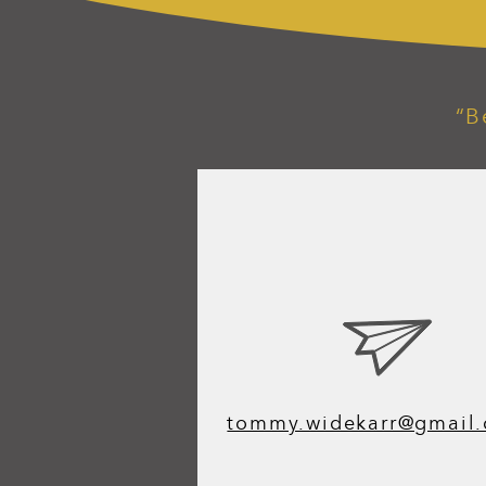
“B
tommy.widekarr@gmail