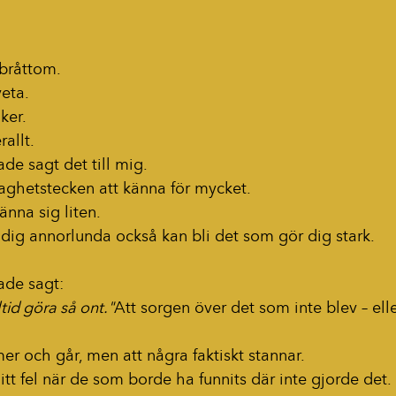
bråttom.
veta.
ker.
rallt.
de sagt det till mig.
svaghetstecken att känna för mycket.
känna sig liten.
 dig annorlunda också kan bli det som gör dig stark.
ade sagt:
tid göra så ont."
Att sorgen över det som inte blev – eller
r och går, men att några faktiskt stannar. 
itt fel när de som borde ha funnits där in
te gjorde det.