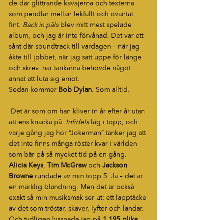
de där glittrande kavajerna och texterna 
som pendlar mellan lekfullt och oväntat 
fint. 
Back in päls
 blev mitt mest spelade 
album, och jag är inte förvånad. Det var ett 
sånt där soundtrack till vardagen – när jag 
åkte till jobbet, när jag satt uppe för länge 
och skrev, när tankarna behövde något 
annat att luta sig emot.
Sedan kommer 
Bob Dylan
. Som alltid.
 Det är som om han kliver in år efter år utan 
att ens knacka på. 
Infidels
 låg i topp, och 
varje gång jag hör “Jokerman” tänker jag att 
det inte finns många röster kvar i världen 
som bär på så mycket tid på en gång.
Alicia Keys
, 
Tim McGraw
 och 
Jackson 
Browne
 rundade av min topp 5. Ja – det är 
en märklig blandning. Men det är också 
exakt så min musiksmak ser ut: ett lapptäcke 
av det som tröstar, skaver, lyfter och landar.
Och tydligen lyssnade jag på 
1 195 olika 