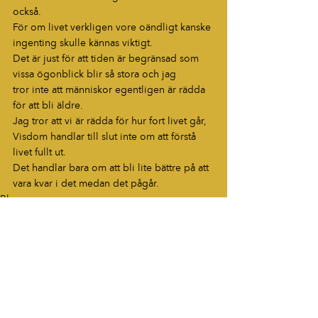
också.
För om livet verkligen vore oändligt kanske 
ingenting skulle kännas viktigt.
Det är just för att tiden är begränsad som 
vissa ögonblick blir så stora och jag
tror inte att människor egentligen är rädda 
för att bli äldre.
Jag tror att vi är rädda för hur fort livet går,
Visdom handlar till slut inte om att förstå 
livet fullt ut.
Det handlar bara om att bli lite bättre på att 
vara kvar i det medan det pågår.
Blogg
HÖR AV DIG
“Berättelser som fastnar. Ord som