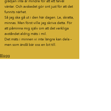
glädjen inte är mindre för att ett farväl 
väntar. Och avskedet gör ont just för att det 
funnits närhet.
Så jag ska gå ut i den här dagen. Le, skratta, 
minnas. Men först ville jag skriva detta. För 
att påminna mig själv om att det verkliga 
avståndet aldrig mäts i mil.
Det mäts i minnen vi inte längre kan dela –
men som ändå bär oss en bit till.
Blogg
HÖR AV DIG
“Berättelser som fastnar. Ord som
lever vidare.”