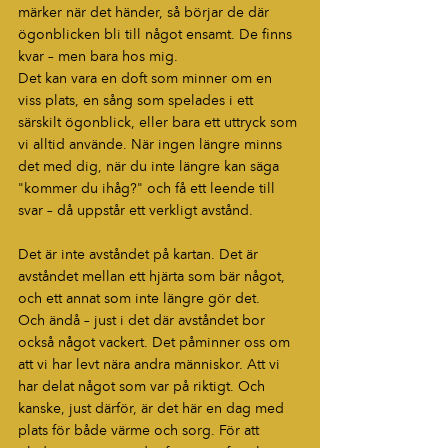
märker när det händer, så börjar de där 
ögonblicken bli till något ensamt. De finns 
kvar – men bara hos mig.
Det kan vara en doft som minner om en 
viss plats, en sång som spelades i ett 
särskilt ögonblick, eller bara ett uttryck som 
vi alltid använde. När ingen längre minns 
det med dig, när du inte längre kan säga 
"kommer du ihåg?" och få ett leende till 
svar – då uppstår ett verkligt avstånd.
Det är inte avståndet på kartan. Det är 
avståndet mellan ett hjärta som bär något, 
och ett annat som inte längre gör det.
Och ändå – just i det där avståndet bor 
också något vackert. Det påminner oss om 
att vi har levt nära andra människor. Att vi 
har delat något som var på riktigt. Och 
kanske, just därför, är det här en dag med 
plats för både värme och sorg. För att 