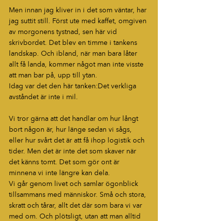
Men innan jag kliver in i det som väntar, har 
jag suttit still. Först ute med kaffet, omgiven 
av morgonens tystnad, sen här vid 
skrivbordet. Det blev en timme i tankens 
landskap. Och ibland, när man bara låter 
allt få landa, kommer något man inte visste 
att man bar på, upp till ytan.
Idag var det den här tanken:Det verkliga 
avståndet är inte i mil.
Vi tror gärna att det handlar om hur långt 
bort någon är, hur länge sedan vi sågs, 
eller hur svårt det är att få ihop logistik och 
tider. Men det är inte det som skaver när 
det känns tomt. Det som gör ont är 
minnena vi inte längre kan dela.
Vi går genom livet och samlar ögonblick 
tillsammans med människor. Små och stora, 
skratt och tårar, allt det där som bara vi var 
med om. Och plötsligt, utan att man alltid 