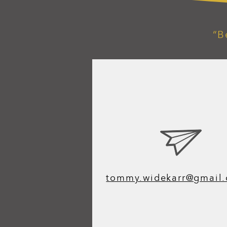
“B
tommy.widekarr@gmail