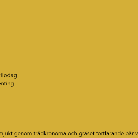
vilodag.
enting.
r mjukt genom trädkronorna och gräset fortfarande bär 