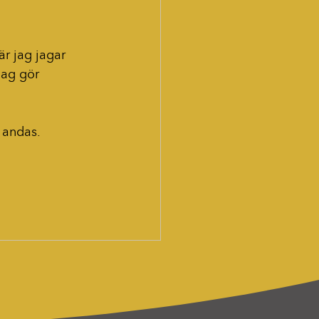
är jag jagar 
jag gör 
a andas.