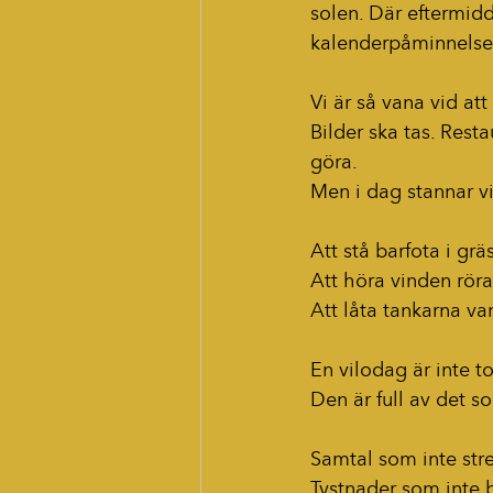
solen. Där eftermidda
kalenderpåminnelser
Vi är så vana vid att
Bilder ska tas. Resta
göra.
Men i dag stannar vi
Att stå barfota i gr
Att höra vinden rör
Att låta tankarna va
En vilodag är inte t
Den är full av det so
Samtal som inte stre
Tystnader som inte b