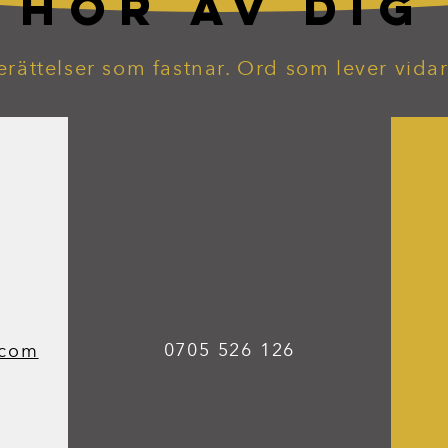
HÖR AV DIG
erättelser som fastnar. Ord som lever vidar
0705 526 126
.com