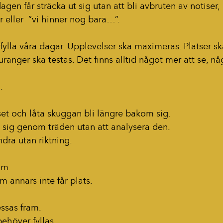
gen får sträcka ut sig utan att bli avbruten av notiser, 
 eller  ”vi hinner nog bara…”.
 fylla våra dagar. Upplevelser ska maximeras. Platser sk
uranger ska testas. Det finns alltid något mer att se, nå
.
äset och låta skuggan bli längre bakom sig.
a sig genom träden utan att analysera den.
ndra utan riktning.
om.
m annars inte får plats.
ssas fram.
ehöver fyllas.