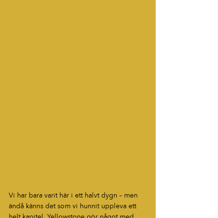
Vi har bara varit här i ett halvt dygn – men 
ändå känns det som vi hunnit uppleva ett 
helt kapitel. Yellowstone gör något med 