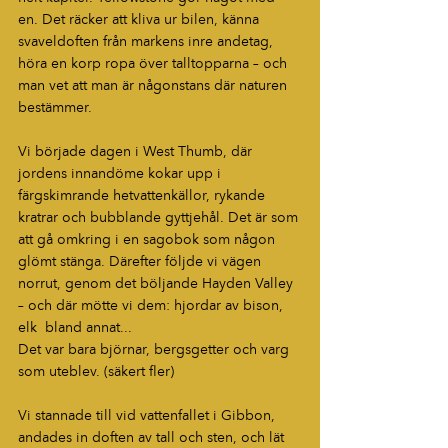
en. Det räcker att kliva ur bilen, känna 
svaveldoften från markens inre andetag, 
höra en korp ropa över talltopparna – och 
man vet att man är någonstans där naturen 
bestämmer.
Vi började dagen i West Thumb, där 
jordens innandöme kokar upp i 
färgskimrande hetvattenkällor, rykande 
kratrar och bubblande gyttjehål. Det är som 
att gå omkring i en sagobok som någon 
glömt stänga. Därefter följde vi vägen 
norrut, genom det böljande Hayden Valley 
– och där mötte vi dem: hjordar av bison, 
elk  bland annat...
Det var bara björnar, bergsgetter och varg 
som uteblev. (säkert fler)
Vi stannade till vid vattenfallet i Gibbon, 
andades in doften av tall och sten, och lät 