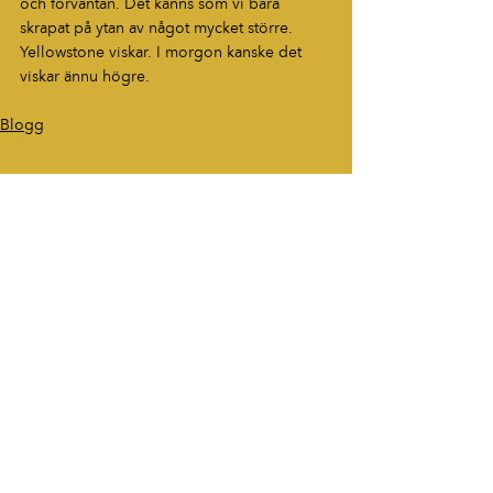
och förväntan. Det känns som vi bara 
skrapat på ytan av något mycket större. 
Yellowstone viskar. I morgon kanske det 
viskar ännu högre.
Blogg
HÖR AV DIG
“Berättelser som fastnar. Ord som
lever vidare.”