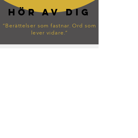
HÖR AV DIG
“Berättelser som fastnar. Ord som
lever vidare.”
tommy.widekarr@gmail.com