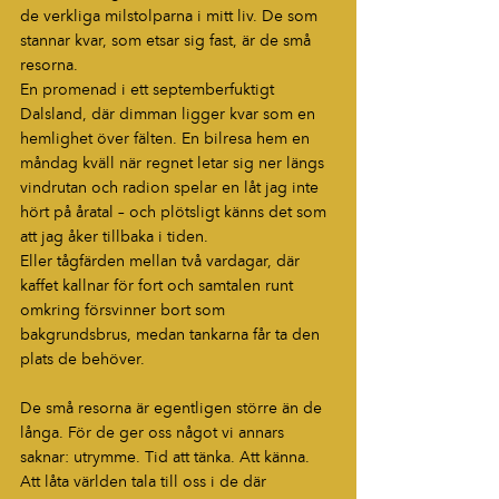
de verkliga milstolparna i mitt liv. De som 
stannar kvar, som etsar sig fast, är de små 
resorna.
En promenad i ett septemberfuktigt 
Dalsland, där dimman ligger kvar som en 
hemlighet över fälten. En bilresa hem en 
måndag kväll när regnet letar sig ner längs 
vindrutan och radion spelar en låt jag inte 
hört på åratal – och plötsligt känns det som 
att jag åker tillbaka i tiden. 
Eller tågfärden mellan två vardagar, där 
kaffet kallnar för fort och samtalen runt 
omkring försvinner bort som 
bakgrundsbrus, medan tankarna får ta den 
plats de behöver.
De små resorna är egentligen större än de 
långa. För de ger oss något vi annars 
saknar: utrymme. Tid att tänka. Att känna. 
Att låta världen tala till oss i de där 