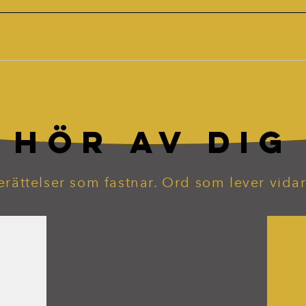
HÖR AV DIG
erättelser som fastnar. Ord som lever vidar