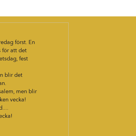
redag först. En 
för att det 
etsdag, fest 
n blir det 
an.
alem, men blir 
lken vecka!
....
vecka!