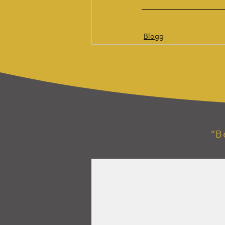
Blogg
“B