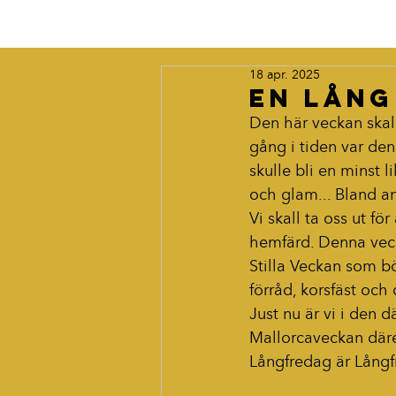
18 apr. 2025
En lång
Den här veckan skall 
gång i tiden var den
skulle bli en minst l
och glam... Bland a
Vi skall ta oss ut för
hemfärd. Denna vecka
Stilla Veckan som b
förråd, korsfäst och
Just nu är vi i den
Mallorcaveckan därem
Långfredag är Långf