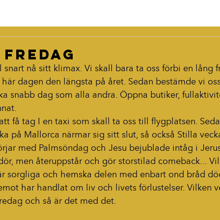
 fredag
snart nå sitt klimax. Vi skall bara ta oss förbi en lång f
 här dagen den längsta på året. Sedan bestämde vi oss 
ika snabb dag som alla andra. Öppna butiker, fullaktivit
nnat.
 att få tag I en taxi som skall ta oss till flygplatsen. Seda
 på Mallorca närmar sig sitt slut, så också Stilla veck
örjar med Palmsöndag och Jesu bejublade intåg i Jerus
 dör, men återuppstår och gör storstilad comeback... Vi
 där sorgliga och hemska delen med enbart ond bråd död
ot har handlat om liv och livets förlustelser. Vilken 
redag och så är det med det.