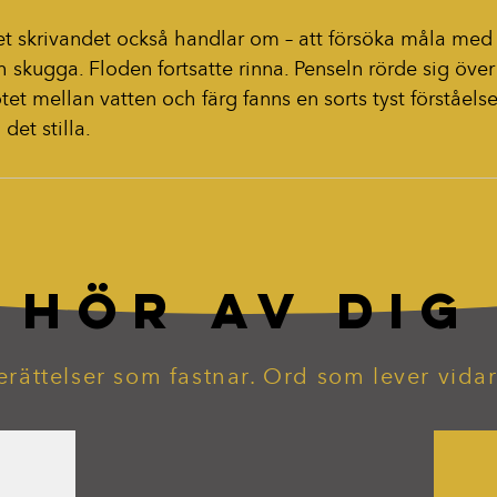
et skrivandet också handlar om – att försöka måla med o
ch skugga. Floden fortsatte rinna. Penseln rörde sig öve
et mellan vatten och färg fanns en sorts tyst förståelse
det stilla.
HÖR AV DIG
erättelser som fastnar. Ord som lever vidar