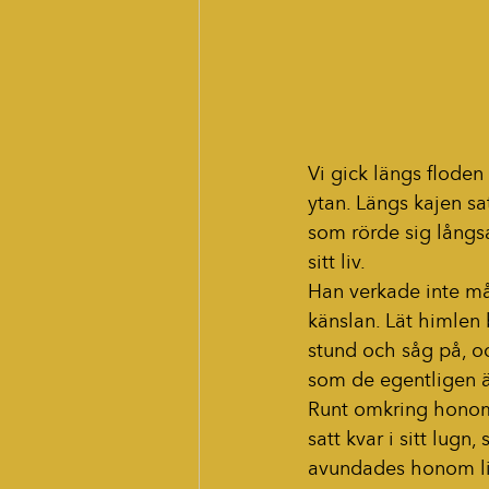
Vi gick längs floden
ytan. Längs kajen sa
som rörde sig långsa
sitt liv.
Han verkade inte må
känslan. Lät himlen b
stund och såg på, oc
som de egentligen ä
Runt omkring honom r
satt kvar i sitt lug
avundades honom lite