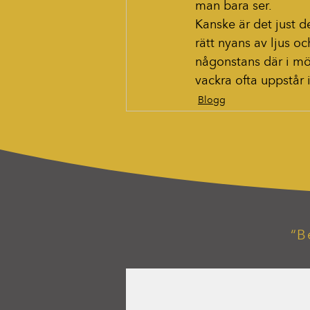
man bara ser.
Kanske är det just d
rätt nyans av ljus o
någonstans där i möt
vackra ofta uppstår i 
Blogg
“B