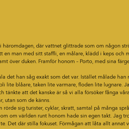
 i häromdagen, där vattnet glittrade som om någon ströt
tt en man med sitt staffli, en målare, klädd i keps och
mt över duken. Framför honom – Porto, med sina färger,
la det han såg exakt som det var. Istället målade han 
li lite blåare, taken lite varmare, floden lite lugnare. J
h tänkte att det kanske är så vi alla försöker fånga våra
r, utan som de känns.
örde sig turister, cyklar, skratt, samtal på många spr
n, som om världen runt honom hade sin egen takt. Jag tro
. Det där stilla fokuset. Förmågan att låta allt annat