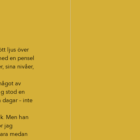
t ljus över 
 med en pensel 
 sina nivåer, 
något av 
ag stod en 
 dagar – inte 
åk. Men han 
r jag 
 vara medan 