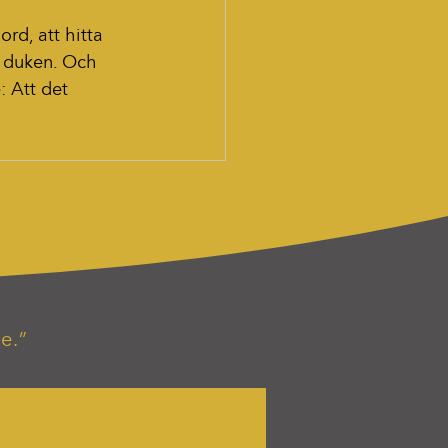
rd, att hitta 
r duken. Och 
: Att det 
e.”