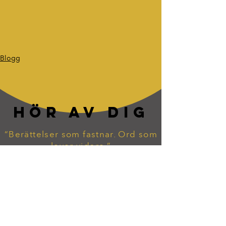
Blogg
HÖR AV DIG
“Berättelser som fastnar. Ord som
lever vidare.”