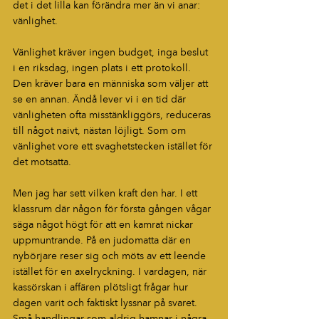
det i det lilla kan förändra mer än vi anar: 
vänlighet.
Vänlighet kräver ingen budget, inga beslut 
i en riksdag, ingen plats i ett protokoll. 
Den kräver bara en människa som väljer att 
se en annan. Ändå lever vi i en tid där 
vänligheten ofta misstänkliggörs, reduceras 
till något naivt, nästan löjligt. Som om 
vänlighet vore ett svaghetstecken istället för 
det motsatta.
Men jag har sett vilken kraft den har. I ett 
klassrum där någon för första gången vågar 
säga något högt för att en kamrat nickar 
uppmuntrande. På en judomatta där en 
nybörjare reser sig och möts av ett leende 
istället för en axelryckning. I vardagen, när 
kassörskan i affären plötsligt frågar hur 
dagen varit och faktiskt lyssnar på svaret. 