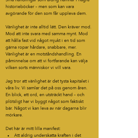
Små handlingar som aldrig hamnar i några 
historieböcker – men som kan vara 
avgörande för den som får uppleva dem.
Vänlighet är inte alltid lätt. Den kräver mod. 
Mod att inte svara med samma mynt. Mod 
att hålla fast vid något mjukt i en tid som 
gärna ropar hårdare, snabbare, mer. 
Vänlighet är en motståndshandling. En 
påminnelse om att vi fortfarande kan välja 
vilken sorts människor vi vill vara.
Jag tror att vänlighet är det tysta kapitalet i 
våra liv. Vi samlar det på oss genom åren. 
En blick, ett ord, en utsträckt hand – och 
plötsligt har vi byggt något som faktiskt 
bär. Något vi kan leva av när dagarna blir 
mörkare.
Det här är mitt lilla manifest:
Att aldrig underskatta kraften i det 