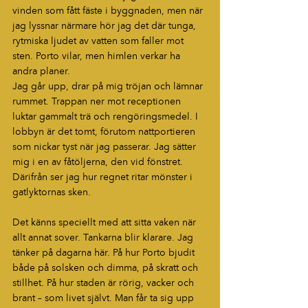
vinden som fått fäste i byggnaden, men när 
jag lyssnar närmare hör jag det där tunga, 
rytmiska ljudet av vatten som faller mot 
sten. Porto vilar, men himlen verkar ha 
andra planer.
Jag går upp, drar på mig tröjan och lämnar 
rummet. Trappan ner mot receptionen 
luktar gammalt trä och rengöringsmedel. I 
lobbyn är det tomt, förutom nattportieren 
som nickar tyst när jag passerar. Jag sätter 
mig i en av fåtöljerna, den vid fönstret. 
Därifrån ser jag hur regnet ritar mönster i 
gatlyktornas sken.
Det känns speciellt med att sitta vaken när 
allt annat sover. Tankarna blir klarare. Jag 
tänker på dagarna här. På hur Porto bjudit 
både på solsken och dimma, på skratt och 
stillhet. På hur staden är rörig, vacker och 
brant – som livet självt. Man får ta sig upp 