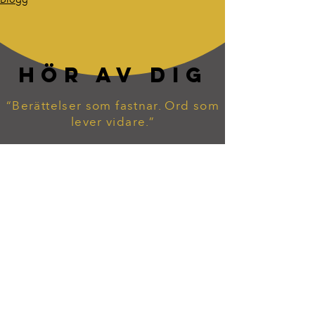
Blogg
HÖR AV DIG
“Berättelser som fastnar. Ord som
lever vidare.”
tommy.widekarr@gmail.com