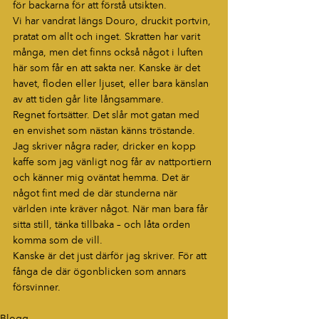
för backarna för att förstå utsikten.
Vi har vandrat längs Douro, druckit portvin, 
pratat om allt och inget. Skratten har varit 
många, men det finns också något i luften 
här som får en att sakta ner. Kanske är det 
havet, floden eller ljuset, eller bara känslan 
av att tiden går lite långsammare.
Regnet fortsätter. Det slår mot gatan med 
en envishet som nästan känns tröstande. 
Jag skriver några rader, dricker en kopp 
kaffe som jag vänligt nog får av nattportiern 
och känner mig oväntat hemma. Det är 
något fint med de där stunderna när 
världen inte kräver något. När man bara får 
sitta still, tänka tillbaka – och låta orden 
komma som de vill.
Kanske är det just därför jag skriver. För att 
fånga de där ögonblicken som annars 
försvinner.