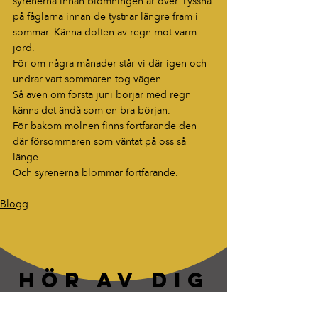
syrenerna innan blomningen är över. Lyssna 
på fåglarna innan de tystnar längre fram i 
sommar. Känna doften av regn mot varm 
jord.
För om några månader står vi där igen och 
undrar vart sommaren tog vägen.
Så även om första juni börjar med regn 
känns det ändå som en bra början.
För bakom molnen finns fortfarande den 
där försommaren som väntat på oss så 
länge.
Och syrenerna blommar fortfarande.
Blogg
HÖR AV DIG
“Berättelser som fastnar. Ord som