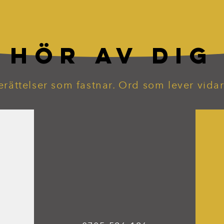
HÖR AV DIG
erättelser som fastnar. Ord som lever vidar