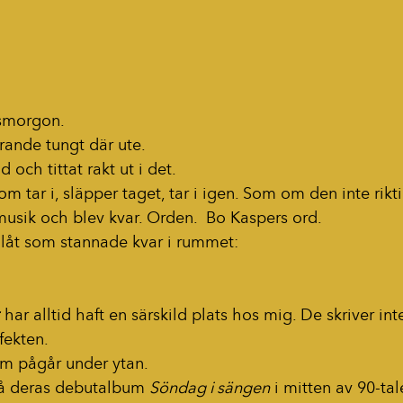
gsmorgon.
arande tungt där ute.
 och tittat rakt ut i det.
om tar i, släpper taget, tar i igen. Som om den inte rikt
musik och blev kvar. Orden.  Bo Kaspers ord.
n låt som stannade kvar i rummet:
 har alltid haft en särskild plats hos mig. De skriver int
ffekten.
om pågår under ytan.
å deras debutalbum 
Söndag i sängen
 i mitten av 90-tal