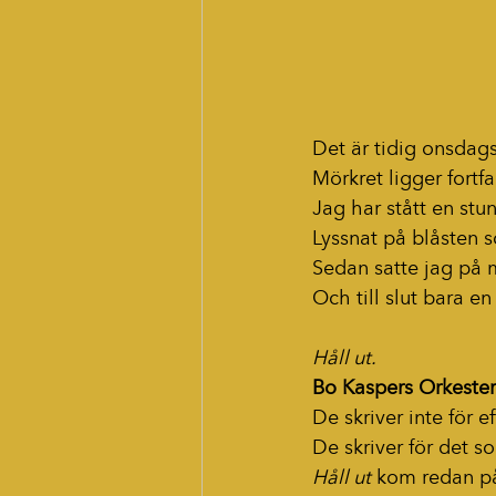
Det är tidig onsda
Mörkret ligger fortf
Jag har stått en stund
Lyssnat på blåsten s
Sedan satte jag på 
Och till slut bara e
Håll ut.
Bo Kaspers Orkester
De skriver inte för e
De skriver för det s
Håll ut
 kom redan p