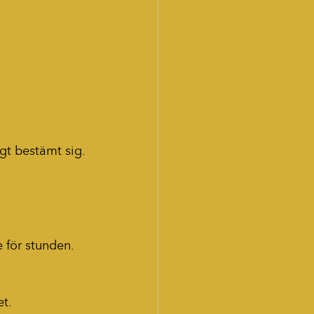
igt bestämt sig.
e för stunden.
et.