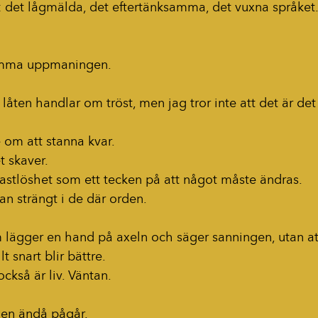
t: det lågmälda, det eftertänksamma, det vuxna språket
samma uppmaningen.
tt låten handlar om tröst, men jag tror inte att det är de
 om att stanna kvar.
et skaver.
a rastlöshet som ett tecken på att något måste ändras.
an strängt i de där orden.
ägger en hand på axeln och säger sanningen, utan att
llt snart blir bättre.
också är liv. Väntan.
men ändå pågår.