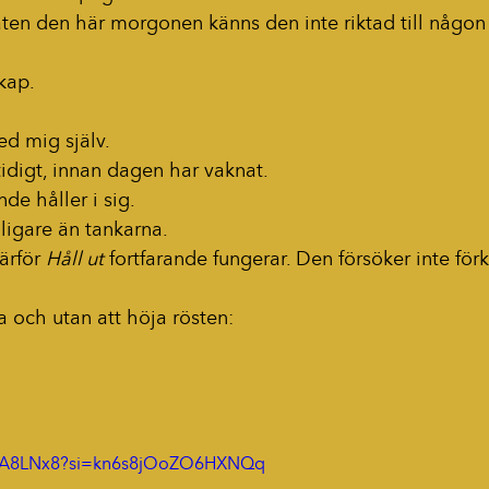
åten den här morgonen känns den inte riktad till någon
kap.
ed mig själv.
idigt, innan dagen har vaknat.
de håller i sig.
ligare än tankarna.
ärför 
Håll ut
 fortfarande fungerar. Den försöker inte för
la och utan att höja rösten:
hT-A8LNx8?si=kn6s8jOoZO6HXNQq