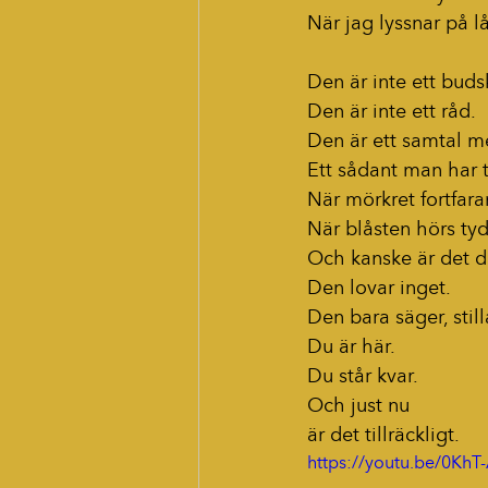
När jag lyssnar på l
Den är inte ett buds
Den är inte ett råd.
Den är ett samtal m
Ett sådant man har t
När mörkret fortfaran
När blåsten hörs tyd
Och kanske är det d
Den lovar inget.
Den bara säger, stil
Du är här.
Du står kvar.
Och just nu
är det tillräckligt.
https://youtu.be/0K