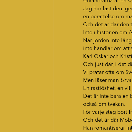
Utvandrarna är en s
Jag har läst den ige
en berättelse om män
Och det är där den tr
Inte i historien om 
När jorden inte läng
inte handlar om att 
Karl Oskar och Krist
Och just där, i det 
Vi pratar ofta om Sve
Men läser man 
Utva
En rastlöshet, en vil
Det är inte bara en
också om tvekan.
För varje steg bort 
Och det är där Mobe
Han romantiserar int