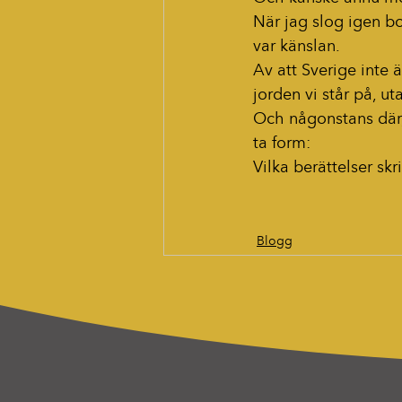
När jag slog igen b
var känslan.
Av att Sverige inte är
jorden vi står på, u
Och någonstans där,
ta form:
Vilka berättelser s
Blogg