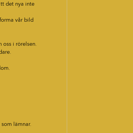
tt det nya inte 
forma vår bild 
 oss i rörelsen.
dare.
dom. 
m som lämnar.