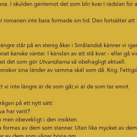
na. I skulden gentemot det som blir kvar.I rädslan för a
r romanen inte bara formade sin tid. Den fortsätter att 
längre står på en stenig åker i Smålandså känner vi igen
nat kanske väntar. I känslan av att stå kvar – eller gå vi
ust det som gör 
Utvandrarna
 så obehagligt aktuell.
niskor sina länder av samma skäl som då. Krig. Fattig
tt vi inte längre är de som går,vi är de som tar emot.
frågan på ett nytt sätt:
va har varit?
la men obevekligt i den insikten.
ara formas av dem som stannar. Utan lika mycket av de
r av dem som vågar börja om.