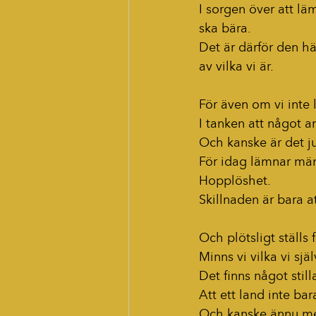
I sorgen över att läm
ska bära.
Det är därför den hä
av vilka vi är.
För även om vi inte 
I tanken att något an
Och kanske är det j
För idag lämnar män
Hopplöshet.
Skillnaden är bara a
Och plötsligt ställs 
Minns vi vilka vi själ
Det finns något stil
Att ett land inte b
Och kanske ännu me