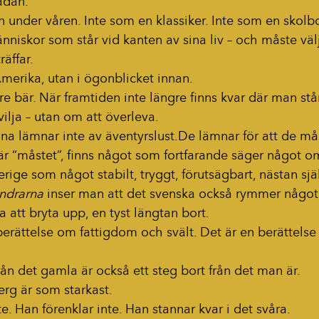
ådan.
n under våren. Inte som en klassiker. Inte som en skol
niskor som står vid kanten av sina liv – och måste väl
äffar.
Amerika, utan i ögonblicket innan.
re bär. När framtiden inte längre finns kvar där man står
vilja – utan om att överleva.
ina lämnar inte av 
äventyrslust.De
 lämnar för att de må
där “måstet”, finns något som fortfarande säger något o
rige som något stabilt, tryggt, förutsägbart, nästan själ
ndrarna
 inser man att det svenska också rymmer något
ja att bryta upp, en tyst längtan bort.
 berättelse om fattigdom och svält. Det är en berättel
från det gamla är också ett steg bort från det man är.
rg är som starkast.  
e. Han förenklar inte. Han stannar kvar i det svåra.