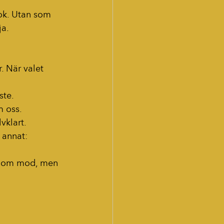
bok. Utan som 
ja.
. När valet 
ste.
m oss.
vklart.
 annat:
se om mod, men 