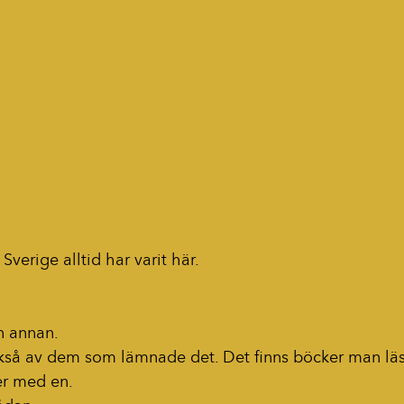
t Sverige alltid har varit här. 
n annan.
så av dem som lämnade det. Det finns böcker man läse
er med en.