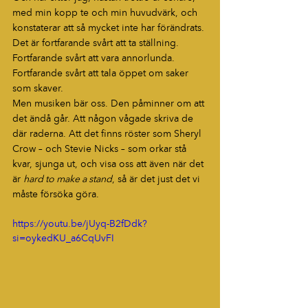
med min kopp te och min huvudvärk, och 
konstaterar att så mycket inte har förändrats. 
Det är fortfarande svårt att ta ställning. 
Fortfarande svårt att vara annorlunda. 
Fortfarande svårt att tala öppet om saker 
som skaver.
Men musiken bär oss. Den påminner om att 
det ändå går. Att någon vågade skriva de 
där raderna. Att det finns röster som Sheryl 
Crow – och Stevie Nicks – som orkar stå 
kvar, sjunga ut, och visa oss att även när det 
är 
hard to make a stand
, så är det just det vi 
måste försöka göra.
https://youtu.be/jUyq-B2fDdk?
si=oykedKU_a6CqUvFI