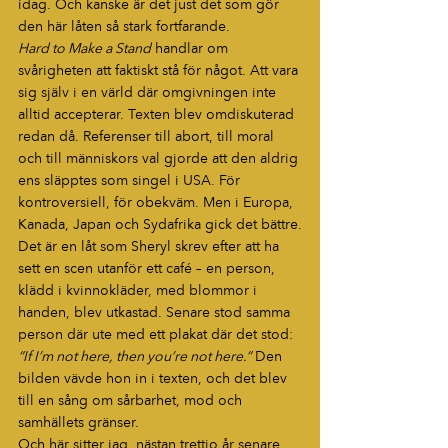
idag. Och kanske är det just det som gör 
den här låten så stark fortfarande.
Hard to Make a Stand
 handlar om 
svårigheten att faktiskt stå för något. Att vara 
sig själv i en värld där omgivningen inte 
alltid accepterar. Texten blev omdiskuterad 
redan då. Referenser till abort, till moral 
och till människors val gjorde att den aldrig 
ens släpptes som singel i USA. För 
kontroversiell, för obekväm. Men i Europa, 
Kanada, Japan och Sydafrika gick det bättre.
Det är en låt som Sheryl skrev efter att ha 
sett en scen utanför ett café – en person, 
klädd i kvinnokläder, med blommor i 
handen, blev utkastad. Senare stod samma 
person där ute med ett plakat där det stod: 
“If I’m not here, then you’re not here.”
 Den 
bilden vävde hon in i texten, och det blev 
till en sång om sårbarhet, mod och 
samhällets gränser.
Och här sitter jag, nästan trettio år senare, 