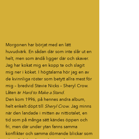
Morgonen har börjat med en lätt 
huvudvärk. En sådan där som inte slår ut en 
helt, men som ändå ligger där och skaver. 
Jag har kokat mig en kopp te och slagit 
mig ner i köket. I högtalarna hör jag en av 
de kvinnliga röster som betytt allra mest för 
mig – bredvid Stevie Nicks – Sheryl Crow. 
Låten är 
Hard to Make a Stand
.
Den kom 1996, på hennes andra album, 
helt enkelt döpt till 
Sheryl Crow
. Jag minns 
när den landade i mitten av nittiotalet, en 
tid som på många sätt kändes öppen och 
fri, men där under ytan fanns samma 
konflikter och samma dömande blickar som 