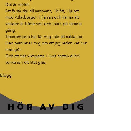
Det är mötet.
Att få stå där tillsammans, i blått, i ljuset, 
med Atlasbergen i fjärran och känna att 
världen är både stor och intim på samma 
gång.
Teceremonin här lär mig inte att sakta ner.
Den påminner mig om att jag redan vet hur 
man gör.
Och att det viktigaste i livet nästan alltid 
serveras i ett litet glas.
Blogg
HÖR AV DIG
“Berättelser som fastnar. Ord som
lever vidare.”