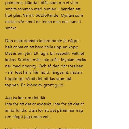
palmerna, klädda i blått som om vi ville 
smälta samman med himlen. I handen ett 
litet glas. Varmt. Sötdoftande. Myntan som 
nästan slår emot en innan man ens hunnit 
smaka.
Den marockanska teceremonin är något 
helt annat än att bara hälla upp en kopp. 
Det är en rytm. Ett lugn. En respekt. Vattnet 
kokas. Sockret mäts inte snålt. Myntan trycks 
ner med omsorg. Och så den där rörelsen 
– när teet hälls från höjd, långsamt, nästan 
högtidligt, så att det bildas skum på 
toppen. En krona av grönt guld.
Jag tycker om det där.
Inte för att det är exotiskt. Inte för att det är 
annorlunda. Utan för att det påminner mig 
om något jag redan vet.