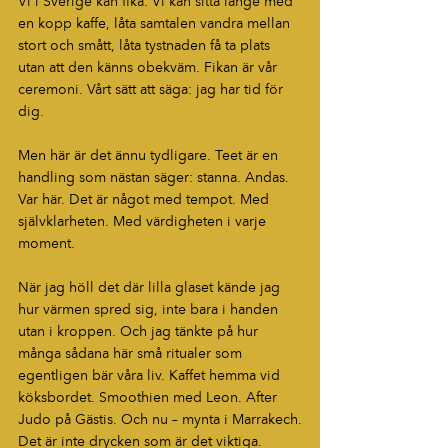
Vi i Sverige kan fika. Vi kan sitta länge med 
en kopp kaffe, låta samtalen vandra mellan 
stort och smått, låta tystnaden få ta plats 
utan att den känns obekväm. Fikan är vår 
ceremoni. Vårt sätt att säga: jag har tid för 
dig.
Men här är det ännu tydligare. Teet är en 
handling som nästan säger: stanna. Andas. 
Var här. Det är något med tempot. Med 
självklarheten. Med värdigheten i varje 
moment.
När jag höll det där lilla glaset kände jag 
hur värmen spred sig, inte bara i handen 
utan i kroppen. Och jag tänkte på hur 
många sådana här små ritualer som 
egentligen bär våra liv. Kaffet hemma vid 
köksbordet. Smoothien med Leon. After 
Judo på Gästis. Och nu – mynta i Marrakech.
Det är inte drycken som är det viktiga.