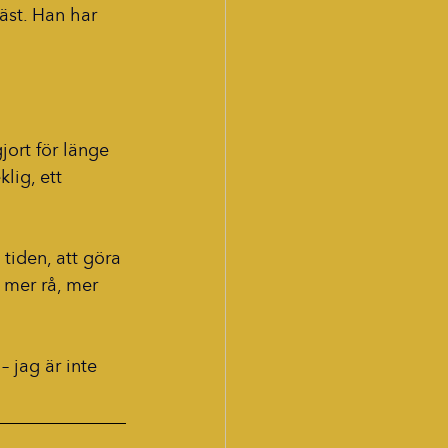
äst. Han har 
ort för länge 
lig, ett 
 tiden, att göra 
r mer rå, mer 
– jag är inte 