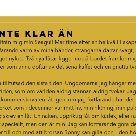
inte klar än
 ifrån mig min Seagull Maritime efter en helkväll i skapa
farande varm av mina händer, strängarna darrar svagt
ot nyfött. Två nya låtar ligger nu på bordet framför mig
er som ännu doftar av det sena kaffet och en gnutta tv
e tilltufsad den sista tiden. Ungdomarna jag hänger me
iden, som om världen aldrig stannar, aldrig tvekar. Jag
kommer skriva en låt igen, om jag fortfarande har det 
erket som i decennier var mitt liv, min riktning, min pu
 skrev en låt. En naken, uppriktig låt om kärlek, eller rä
t speciellt, men den är min. Jag kan fortfarande göra de
ror till och med att brorsan Ronny kan gilla den – den hör