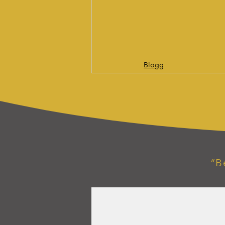
Blogg
“B