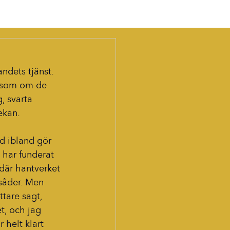
ndets tjänst. 
, som om de 
, svarta 
ekan.
d ibland gör 
 har funderat 
där hantverket 
lsåder. Men 
ttare sagt, 
t, och jag 
 helt klart 