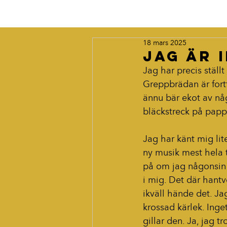
18 mars 2025
Jag är 
Jag har precis ställt
Greppbrädan är fort
ännu bär ekot av någ
bläckstreck på papp
Jag har känt mig lit
ny musik mest hela t
på om jag någonsin 
i mig. Det där hantv
ikväll hände det. Jag
krossad kärlek. Inge
gillar den. Ja, jag t