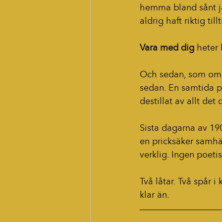
hemma bland sånt jag
aldrig haft riktig til
Vara med dig
 heter 
Och sedan, som om nå
sedan. En samtida pr
destillat av allt det
Sista dagarna av 190
en pricksäker samhäl
verklig. Ingen poetis
Två låtar. Två spår i
klar än.