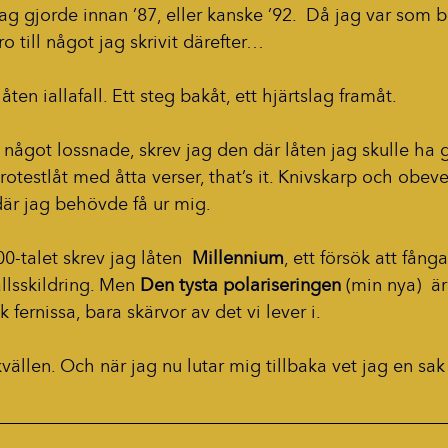
 gjorde innan ’87, eller kanske ’92.  Då jag var som b
ltro till något jag skrivit därefter…
låten iallafall. Ett steg bakåt, ett hjärtslag framåt.
got lossnade, skrev jag den där låten jag skulle ha gj
otestlåt med åtta verser, that’s it. Knivskarp och obevek
 där jag behövde få ur mig.
0-talet skrev jag låten  
Millennium
, ett försök att fånga
lsskildring. Men 
Den tysta polariseringen 
(min nya)  ä
k fernissa, bara skärvor av det vi lever i.
 kvällen. Och när jag nu lutar mig tillbaka vet jag en sak 