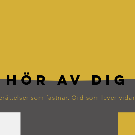
HÖR AV DIG
erättelser som fastnar. Ord som lever vidar