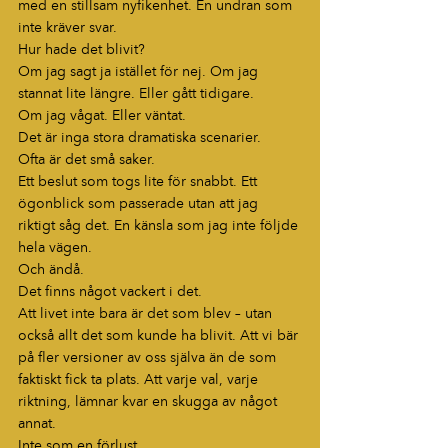
med en stillsam nyfikenhet. En undran som 
inte kräver svar.
Hur hade det blivit?
Om jag sagt ja istället för nej. Om jag 
stannat lite längre. Eller gått tidigare.
Om jag vågat. Eller väntat.
Det är inga stora dramatiska scenarier.
Ofta är det små saker.
Ett beslut som togs lite för snabbt. Ett 
ögonblick som passerade utan att jag 
riktigt såg det. En känsla som jag inte följde 
hela vägen.
Och ändå.
Det finns något vackert i det.
Att livet inte bara är det som blev – utan 
också allt det som kunde ha blivit. Att vi bär 
på fler versioner av oss själva än de som 
faktiskt fick ta plats. Att varje val, varje 
riktning, lämnar kvar en skugga av något 
annat.
Inte som en förlust.