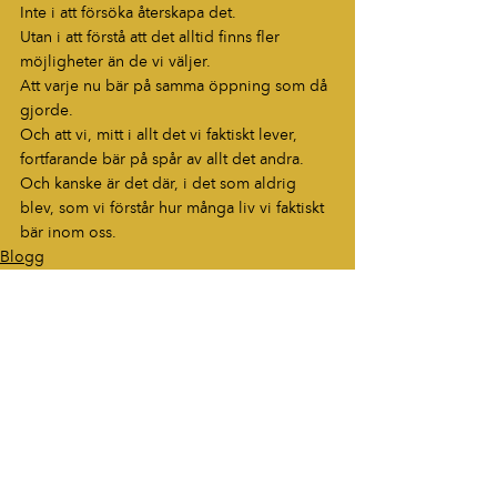
Inte i att försöka återskapa det.
Utan i att förstå att det alltid finns fler 
möjligheter än de vi väljer.
Att varje nu bär på samma öppning som då 
gjorde.
Och att vi, mitt i allt det vi faktiskt lever, 
fortfarande bär på spår av allt det andra.
Och kanske är det där, i det som aldrig 
blev, som vi förstår hur många liv vi faktiskt 
bär inom oss.
Blogg
HÖR AV DIG
“Berättelser som fastnar. Ord som
lever vidare.”