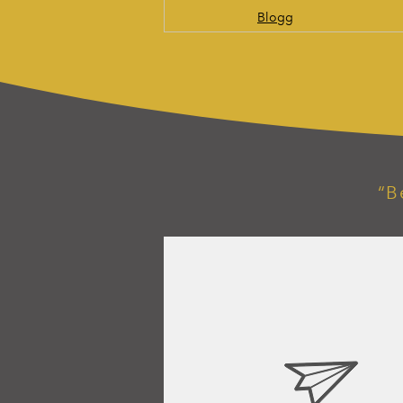
Blogg
“B