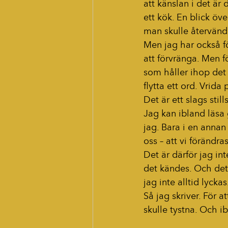
att känslan i det är 
ett kök. En blick öv
man skulle återvända
Men jag har också för
att förvränga. Men f
som håller ihop det s
flytta ett ord. Vrida
Det är ett slags stil
Jag kan ibland läsa
jag. Bara i en annan
oss – att vi förändr
Det är därför jag in
det kändes. Och det 
jag inte alltid lyckas
Så jag skriver. För at
skulle tystna. Och ib