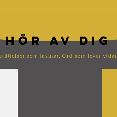
HÖR AV DIG
erättelser som fastnar. Ord som lever vidar