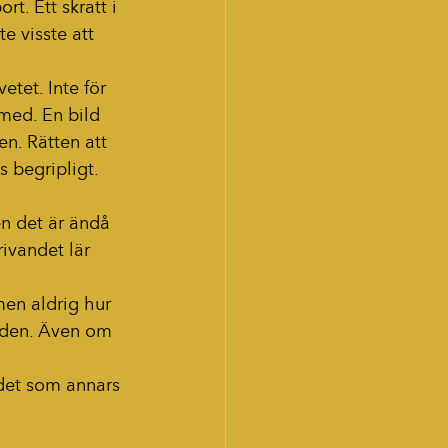
t. Ett skratt i 
e visste att 
etet. Inte för 
 med. En bild 
en. Rätten att 
as begripligt.
n det är ändå 
ivandet lär 
men aldrig hur 
orden. Även om 
r det som annars 