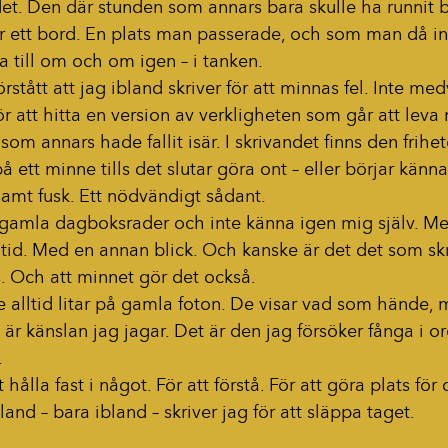
det. Den där stunden som annars bara skulle ha runnit bor
er ett bord. En plats man passerade, och som man då int
 till om och om igen – i tanken.
stått att jag ibland skriver för att minnas fel. Inte medv
ör att hitta en version av verkligheten som går att leva
om annars hade fallit isär. I skrivandet finns den frihet
 på ett minne tills det slutar göra ont – eller börjar känn
lsamt fusk. Ett nödvändigt sådant.
 gamla dagboksrader och inte känna igen mig själv. Me
 tid. Med en annan blick. Och kanske är det det som skr
as. Och att minnet gör det också.
te alltid litar på gamla foton. De visar vad som hände, 
är känslan jag jagar. Det är den jag försöker fånga i 
.
t hålla fast i något. För att förstå. För att göra plats fö
land – bara ibland – skriver jag för att släppa taget.