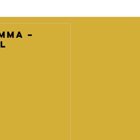
mma –
el