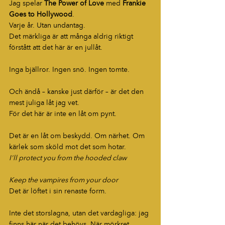
Jag spelar 
The Power of Love
 med 
Frankie 
Goes to Hollywood
.
Varje år. Utan undantag.
Det märkliga är att många aldrig riktigt 
förstått att det här är en jullåt.
Inga bjällror. Ingen snö. Ingen tomte.
Och ändå – kanske just därför – är det den 
mest juliga låt jag vet.
För det här är inte en låt om pynt.
Det är en låt om beskydd. Om närhet. Om 
kärlek som sköld mot det som hotar.
I'll protect you from the hooded claw
Keep the vampires from your door
Det är löftet i sin renaste form.
Inte det storslagna, utan det vardagliga: jag 
finns här när det behövs. När mörkret 