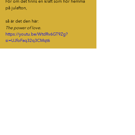
För om det finns en kraft som hör hemma 
på julafton,
så är det den här:
The power of love.
https://youtu.be/WtdRv6GT9Zg?
si=UJfoFaq32q3CMqt6
Blogg
HÖR AV DIG