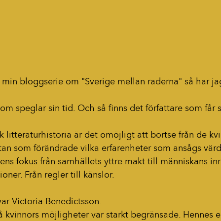
er min bloggserie om "Sverige mellan raderna" så har j
som speglar sin tid. Och så finns det författare som får s
 litteraturhistoria är det omöjligt att bortse från de kv
tan som förändrade vilka erfarenheter som ansågs värda 
rens fokus från samhällets yttre makt till människans inre
tioner. Från regler till känslor.
var Victoria Benedictsson.
å kvinnors möjligheter var starkt begränsade. Hennes eg