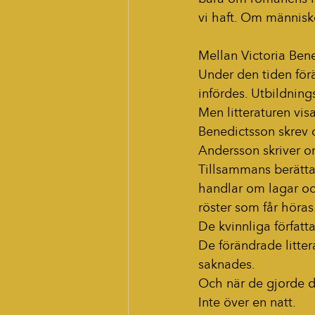
vi haft. Om människo
Mellan Victoria Bene
Under den tiden förä
infördes. Utbildning
Men litteraturen vis
Benedictsson skrev om
Andersson skriver om
Tillsammans berättar
handlar om lagar oc
röster som får höras
De kvinnliga författ
De förändrade litter
saknades.
Och när de gjorde d
Inte över en natt.