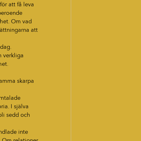
r att få leva 
beroende 
ihet. Om vad 
ättningarna att 
dag. 
 verkliga 
het.
samma skarpa 
omtalade 
a. I själva 
li sedd och 
ndlade inte 
 Om relationer 