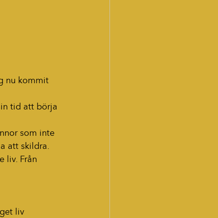
ag nu kommit 
in tid att börja 
innor som inte 
att skildra. 
 liv. Från 
et liv 