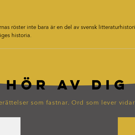
nas röster inte bara är en del av svensk litteraturhistor
iges historia.
HÖR AV DIG
erättelser som fastnar. Ord som lever vidar