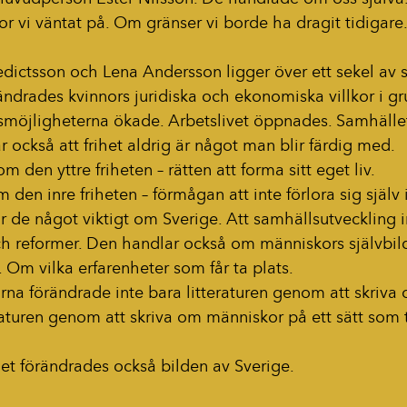
r vi väntat på. Om gränser vi borde ha dragit tidigare
dictsson och Lena Andersson ligger över ett sekel av s
ndrades kvinnors juridiska och ekonomiska villkor i gr
smöjligheterna ökade. Arbetslivet öppnades. Samhället 
ar också att frihet aldrig är något man blir färdig med.
 den yttre friheten – rätten att forma sitt eget liv.
 den inre friheten – förmågan att inte förlora sig själv
 de något viktigt om Sverige. Att samhällsutveckling i
h reformer. Den handlar också om människors självbild
. Om vilka erfarenheter som får ta plats.
arna förändrade inte bara litteraturen genom att skriva
aturen genom att skriva om människor på ett sätt som t
et förändrades också bilden av Sverige.