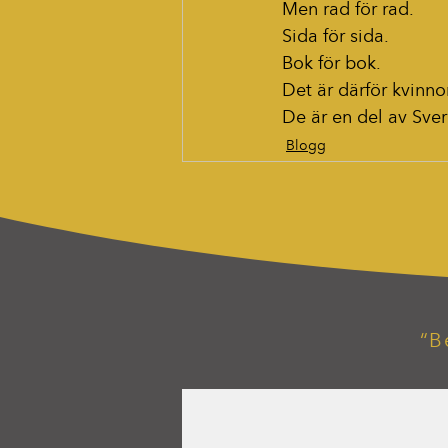
Men rad för rad.
Sida för sida.
Bok för bok.
Det är därför kvinnor
De är en del av Sver
Blogg
“B