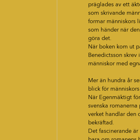
präglades av ett äkt
som skrivande männi
formar människors l
som händer när den s
göra det.
När boken kom ut på
Benedictsson skrev 
människor med egna 
Mer än hundra år s
blick för människors 
När Egenmäktigt för
svenska romanerna på
verket handlar den 
bekräftad.
Det fascinerande är
bara om romanens hu