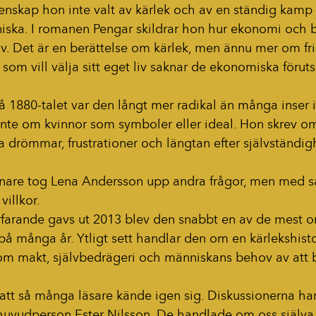
enskap hon inte valt av kärlek och av en ständig kamp fö
ska. I romanen Pengar skildrar hon hur ekonomi och 
iv. Det är en berättelse om kärlek, men ännu mer om fr
om vill välja sitt eget liv saknar de ekonomiska föruts
 1880-talet var den långt mer radikal än många inser i
inte om kvinnor som symboler eller ideal. Hon skrev om
drömmar, frustrationer och längtan efter självständig
enare tog Lena Andersson upp andra frågor, men med 
villkor.
farande gavs ut 2013 blev den snabbt en av de mest 
 många år. Ytligt sett handlar den om en kärlekshistori
om makt, självbedrägeri och människans behov av att b
 att så många läsare kände igen sig. Diskussionerna ha
vudperson Ester Nilsson. De handlade om oss själva.