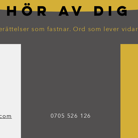
HÖR AV DIG
erättelser som fastnar. Ord som lever vidar
0705 526 126
.com