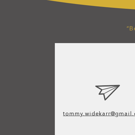
“B
tommy.widekarr@gmail