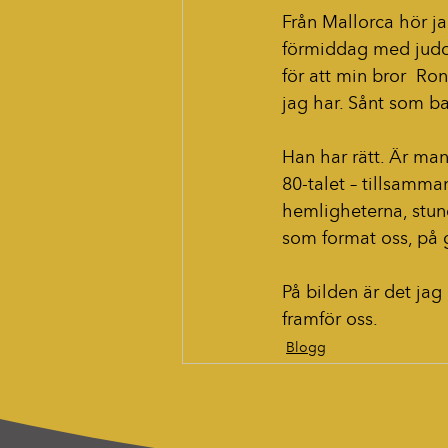
Från Mallorca hör ja
förmiddag med judo,
för att min bror  Ro
jag har. Sånt som bar
Han har rätt. Är man
80-talet – tillsamma
hemligheterna, stun
som format oss, på g
På bilden är det jag
framför oss.
Blogg