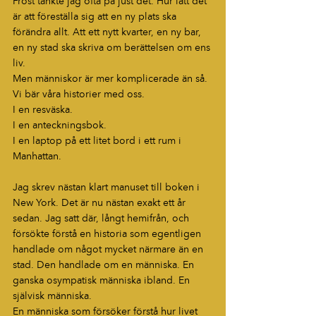
Frost tänkte jag ofta på just det. Hur lätt det 
är att föreställa sig att en ny plats ska 
förändra allt. Att ett nytt kvarter, en ny bar, 
en ny stad ska skriva om berättelsen om ens 
liv.
Men människor är mer komplicerade än så.
Vi bär våra historier med oss.
I en resväska.
I en anteckningsbok.
I en laptop på ett litet bord i ett rum i 
Manhattan.
Jag skrev nästan klart manuset till boken i 
New York. Det är nu nästan exakt ett år 
sedan. Jag satt där, långt hemifrån, och 
försökte förstå en historia som egentligen 
handlade om något mycket närmare än en 
stad. Den handlade om en människa. En 
ganska osympatisk människa ibland. En 
självisk människa.
En människa som försöker förstå hur livet 