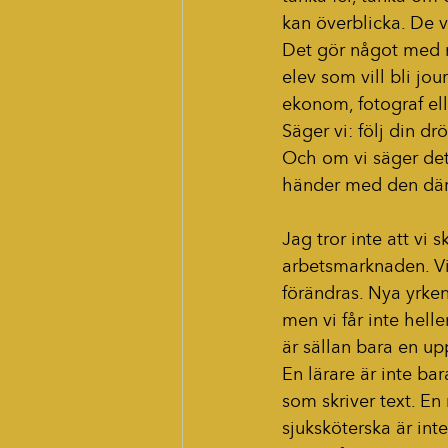
kan överblicka. De vä
Det gör något med m
elev som vill bli jour
ekonom, fotograf ell
Säger vi: följ din dr
Och om vi säger de
händer med den där l
Jag tror inte att vi 
arbetsmarknaden. Vi
förändras. Nya yrke
men vi får inte helle
är sällan bara en upp
En lärare är inte ba
som skriver text. En
sjuksköterska är int