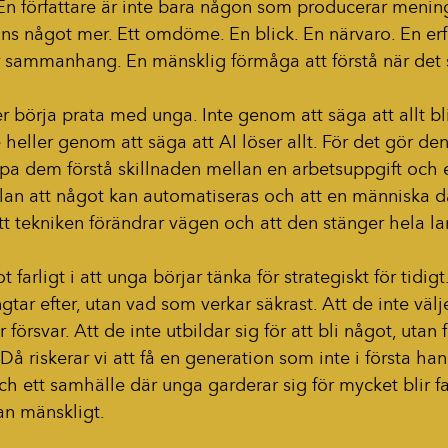
n författare är inte bara någon som producerar menin
finns något mer. Ett omdöme. En blick. En närvaro. En erf
ör sammanhang. En mänsklig förmåga att förstå när det 
r börja prata med unga. Inte genom att säga att allt bli
te heller genom att säga att AI löser allt. För det gör den
pa dem förstå skillnaden mellan en arbetsuppgift och e
an att något kan automatiseras och att en människa där
tt tekniken förändrar vägen och att den stänger hela l
 farligt i att unga börjar tänka för strategiskt för tidigt.
gtar efter, utan vad som verkar säkrast. Att de inte välje
 försvar. Att de inte utbildar sig för att bli något, utan fö
 Då riskerar vi att få en generation som inte i första h
ch ett samhälle där unga garderar sig för mycket blir fat
an mänskligt.