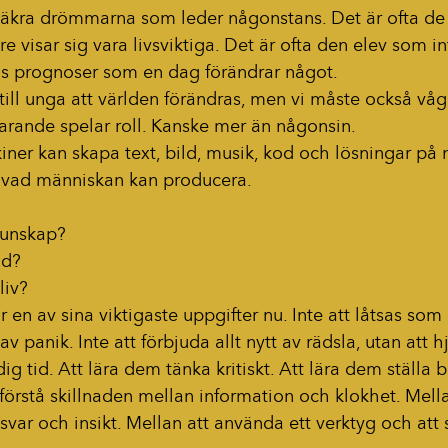
osäkra drömmarna som leder någonstans. Det är ofta de 
 visar sig vara livsviktiga. Det är ofta den elev som int
ens prognoser som en dag förändrar något.
ill unga att världen förändras, men vi måste också våg
arande spelar roll. Kanske mer än någonsin.
kiner kan skapa text, bild, musik, kod och lösningar på
ra vad människan kan producera.
kunskap?
id?
liv?
r en av sina viktigaste uppgifter nu. Inte att låtsas som
 av panik. Inte att förbjuda allt nytt av rädsla, utan att 
dig tid. Att lära dem tänka kritiskt. Att lära dem ställa b
 förstå skillnaden mellan information och klokhet. Mel
svar och insikt. Mellan att använda ett verktyg och att s