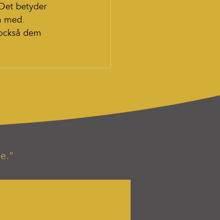
Det betyder 
a med.
 också dem 
e.”