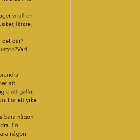
r vi till en 
siker, lärare, 
v det där?
lusten?Vad 
förändra 
er att 
re att gälla, 
n. För ett yrke 
te bara någon 
dra. En 
bara någon 