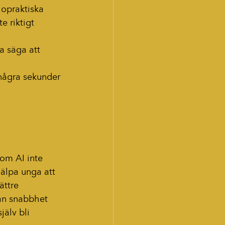
opraktiska 
e riktigt 
a säga att 
 några sekunder 
 om AI inte 
hjälpa unga att 
ättre 
lan snabbhet 
jälv bli 