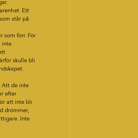
gar.
arenhet. Ett 
som står på 
r som förr. För 
 inte.
tt 
för skulle bli 
andskapet.
 Att de inte 
r efter 
r att inte bli 
and drömmer, 
tigare. Inte 