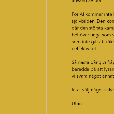
använd av det.
För AI kommer inte
självbilden. Den kom
där den största kam
behöver unga som vå
som inte går att räk
i effektivitet.
Så nästa gång vi fråg
beredda på att lyssn
vi svara något annat
Inte: välj något säke
Utan: