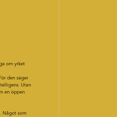
åga om yrket 
För den säger 
telligens. Utan 
om en öppen 
a. Något som 