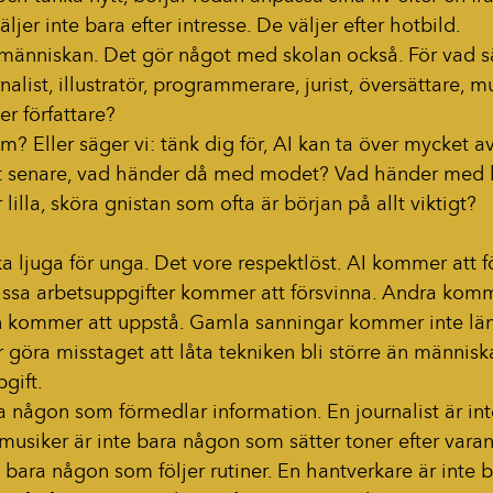
ljer inte bara efter intresse. De väljer efter hotbild.
änniskan. Det gör något med skolan också. För vad säge
nalist, illustratör, programmerare, jurist, översättare, mu
er författare?
öm? Eller säger vi: tänk dig för, AI kan ta över mycket a
t senare, vad händer då med modet? Vad händer med 
illa, sköra gnistan som ofta är början på allt viktigt?
ska ljuga för unga. Det vore respektlöst. AI kommer att 
ssa arbetsuppgifter kommer att försvinna. Andra komm
n kommer att uppstå. Gamla sanningar kommer inte läng
r göra misstaget att låta tekniken bli större än människa
gift.
ra någon som förmedlar information. En journalist är in
 musiker är inte bara någon som sätter toner efter varan
e bara någon som följer rutiner. En hantverkare är inte 