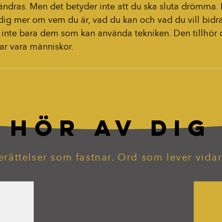
ndras. Men det betyder inte att du ska sluta drömma. 
 dig mer om vem du är, vad du kan och vad du vill bidr
ör inte bara dem som kan använda tekniken. Den tillhör
ar vara människor.
HÖR AV DIG
erättelser som fastnar. Ord som lever vidar