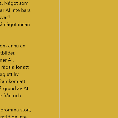
ra. Något som 
r AI inte bara 
kvar?
på något innan 
Som ännu en 
bilder. 
mer AI.
rädsla för att 
g ett liv.
framkom att 
å grund av AI. 
e från och 
 drömma stort, 
amtid de inte 