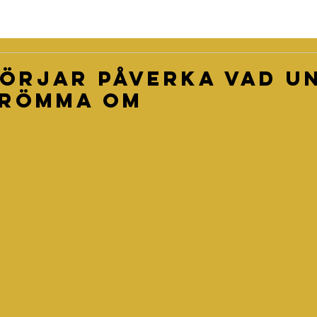
börjar påverka vad u
drömma om