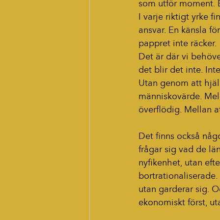
som utför moment. E
I varje riktigt yrke 
ansvar. En känsla f
pappret inte räcker.
Det är där vi behöve
det blir det inte. In
Utan genom att hjäl
människovärde. Mell
överflödig. Mellan a
Det finns också något
frågar sig vad de län
nyfikenhet, utan efter
bortrationaliserade.
utan garderar sig. O
ekonomiskt först, ut