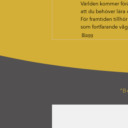
Världen kommer förä
att du behöver lära
För framtiden tillh
som fortfarande våg
Blogg
“B