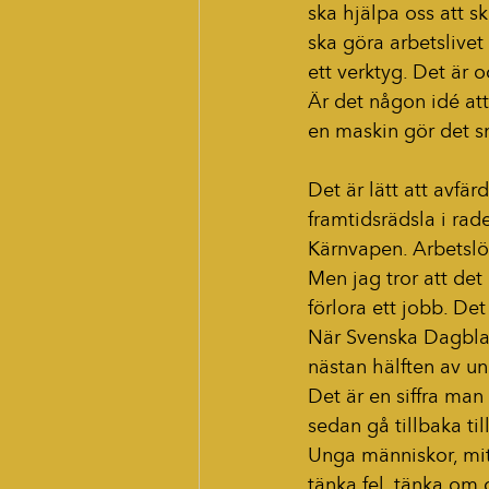
ska hjälpa oss att s
ska göra arbetslive
ett verktyg. Det är
Är det någon idé att
en maskin gör det 
Det är lätt att avf
framtidsrädsla i rad
Kärnvapen. Arbetslös
Men jag tror att det
förlora ett jobb. Det
När Svenska Dagblad
nästan hälften av un
Det är en siffra man 
sedan gå tillbaka til
Unga människor, mitt
tänka fel, tänka om 