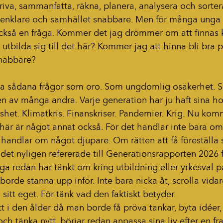
kriva, sammanfatta, räkna, planera, analysera och sorte
t enklare och samhället snabbare. Men för många unga ä
 också en fråga. Kommer det jag drömmer om att finnas 
 utbilda sig till det här? Kommer jag att hinna bli bra 
snabbare?
ärda sådana frågor som oro. Som ungdomlig osäkerhet. 
en av många andra. Varje generation har ju haft sina hot
het. Klimatkris. Finanskriser. Pandemier. Krig. Nu kom
 här är något annat också. För det handlar inte bara om 
 handlar om något djupare. Om rätten att få föreställa si
et nyligen refererade till Generationsrapporten 2026 
ga redan har tänkt om kring utbildning eller yrkesval p
borde stanna upp inför. Inte bara nicka åt, scrolla vidar
l sitt eget. För tänk vad den faktiskt betyder.
 i den ålder då man borde få pröva tankar, byta idéer,
och tänka nytt, börjar redan anpassa sina liv efter en fr