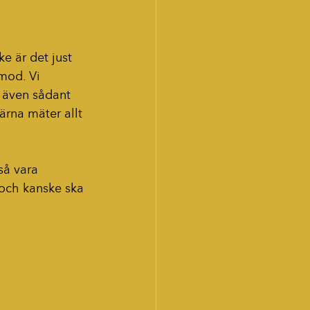
e är det just 
mod. Vi 
 även sådant 
ärna mäter allt 
så vara 
 och kanske ska 