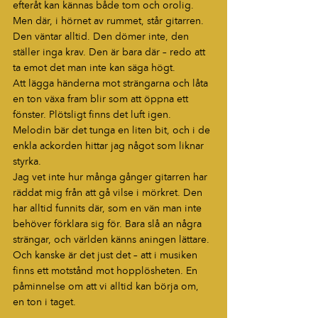
efteråt kan kännas både tom och orolig.
Men där, i hörnet av rummet, står gitarren. 
Den väntar alltid. Den dömer inte, den 
ställer inga krav. Den är bara där – redo att 
ta emot det man inte kan säga högt.
Att lägga händerna mot strängarna och låta 
en ton växa fram blir som att öppna ett 
fönster. Plötsligt finns det luft igen. 
Melodin bär det tunga en liten bit, och i de 
enkla ackorden hittar jag något som liknar 
styrka.
Jag vet inte hur många gånger gitarren har 
räddat mig från att gå vilse i mörkret. Den 
har alltid funnits där, som en vän man inte 
behöver förklara sig för. Bara slå an några 
strängar, och världen känns aningen lättare.
Och kanske är det just det – att i musiken 
finns ett motstånd mot hopplösheten. En 
påminnelse om att vi alltid kan börja om, 
en ton i taget.