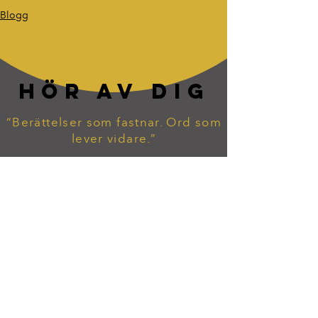
Blogg
HÖR AV DIG
“Berättelser som fastnar. Ord som
lever vidare.”
tommy.widekarr@gmail.com