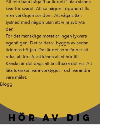
Att inte bara fråga “hur är det?” utan stanna 
kvar för svaret. Att se någon i ögonen tills 
man verkligen ser dem. Att våga sitta i 
tystnad med någon utan att vilja avbryta 
den.
För det mänskliga mötet är ingen lyxvara 
egentligen. Det är det vi byggts av sedan 
tidernas början. Det är det som får oss att 
orka, att förstå, att känna att vi hör till.
Kanske är det dags att ta tillbaka det nu. Att 
låta tekniken vara verktyget – och varandra 
vara målet.
Blogg
HÖR AV DIG
“Berättelser som fastnar. Ord som
lever vidare.”