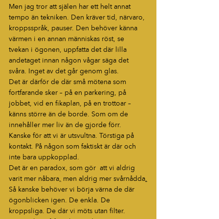
Men jag tror att själen har ett helt annat 
tempo än tekniken. Den kräver tid, närvaro, 
kroppsspråk, pauser. Den behöver känna 
värmen i en annan människas röst, se 
tvekan i ögonen, uppfatta det där lilla 
andetaget innan någon vågar säga det 
svåra. Inget av det går genom glas.
Det är därför de där små mötena som 
fortfarande sker – på en parkering, på 
jobbet, vid en fikaplan, på en trottoar – 
känns större än de borde. Som om de 
innehåller mer liv än de gjorde förr.
Kanske för att vi är utsvultna. Törstiga på 
kontakt. På någon som faktiskt är där och 
inte bara uppkopplad.
Det är en paradox, som gör  att vi aldrig 
varit mer nåbara
,
 men aldrig mer svårnådda
.
Så kanske behöver vi börja värna de där 
ögonblicken igen. De enkla. De 
kroppsliga. De där vi möts utan filter.