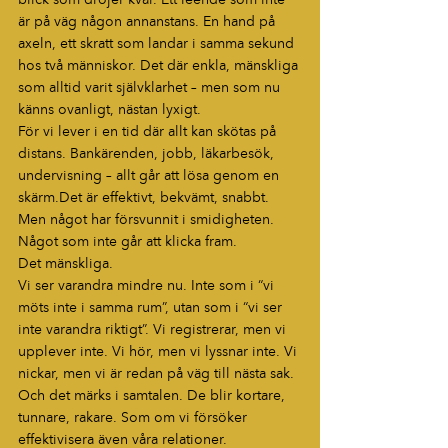
blick som dröjer kvar. Ett leende som inte 
är på väg någon annanstans. En hand på 
axeln, ett skratt som landar i samma sekund 
hos två människor. Det där enkla, mänskliga 
som alltid varit självklarhet – men som nu 
känns ovanligt, nästan lyxigt.
För vi lever i en tid där allt kan skötas på 
distans. Bankärenden, jobb, läkarbesök, 
undervisning – allt går att lösa genom en 
skärm.Det är effektivt, bekvämt, snabbt. 
Men något har försvunnit i smidigheten. 
Något som inte går att klicka fram.
Det mänskliga.
Vi ser varandra mindre nu. Inte som i “vi 
möts inte i samma rum”, utan som i “vi ser 
inte varandra riktigt”. Vi registrerar, men vi 
upplever inte. Vi hör, men vi lyssnar inte. Vi 
nickar, men vi är redan på väg till nästa sak.
Och det märks i samtalen. De blir kortare, 
tunnare, rakare. Som om vi försöker 
effektivisera även våra relationer.