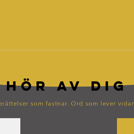
HÖR AV DIG
erättelser som fastnar. Ord som lever vidar