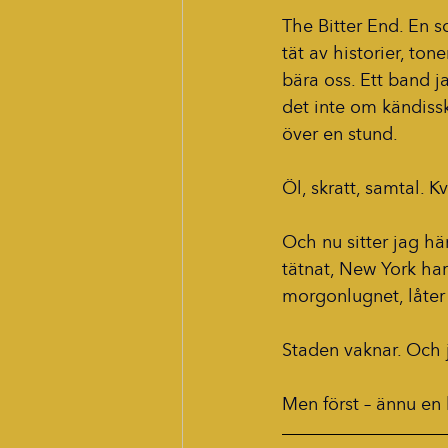
The Bitter End. En s
tät av historier, ton
bära oss. Ett band ja
det inte om kändissk
över en stund.
Öl, skratt, samtal.
Och nu sitter jag hä
tätnat, New York har
morgonlugnet, låter 
Staden vaknar. Och j
Men först – ännu en 