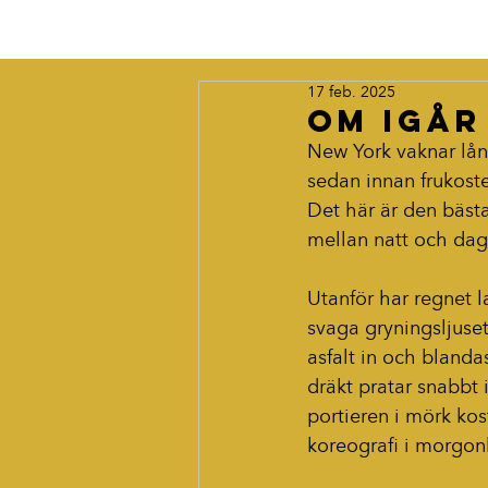
17 feb. 2025
Om igår
New York vaknar lång
sedan innan frukost
Det här är den bästa
mellan natt och dag,
Utanför har regnet l
svaga gryningsljuset
asfalt in och blanda
dräkt pratar snabbt 
portieren i mörk kos
koreografi i morgonl