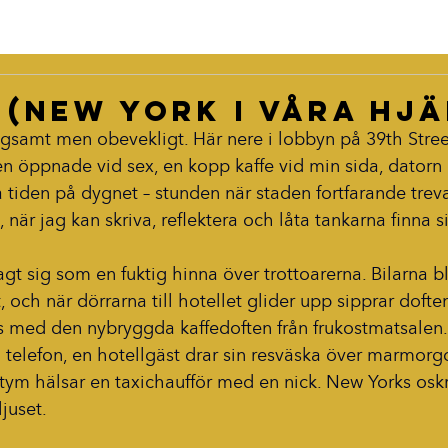
 (New York i våra hj
samt men obevekligt. Här nere i lobbyn på 39th Street 
en öppnade vid sex, en kopp kaffe vid min sida, datorn
 tiden på dygnet – stunden när staden fortfarande treva
 när jag kan skriva, reflektera och låta tankarna finna 
agt sig som en fuktig hinna över trottoarerna. Bilarna bl
, och när dörrarna till hotellet glider upp sipprar dofte
s med den nybryggda kaffedoften från frukostmatsalen. 
i telefon, en hotellgäst drar sin resväska över marmorg
tym hälsar en taxichaufför med en nick. New Yorks oskr
juset.