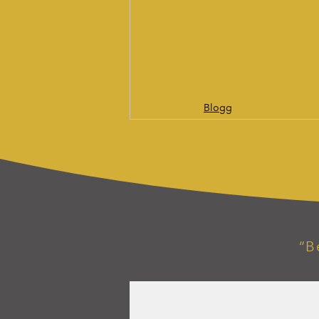
Blogg
“B