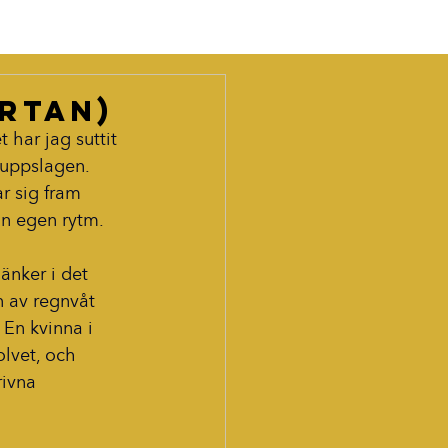
ärtan)
har jag suttit 
 uppslagen. 
r sig fram 
sin egen rytm.
änker i det 
n av regnvåt 
En kvinna i 
olvet, och 
ivna 