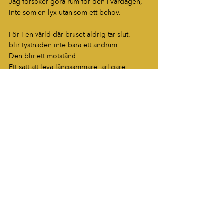
Jag försöker göra rum för den i vardagen, 
inte som en lyx utan som ett behov.
För i en värld där bruset aldrig tar slut,
blir tystnaden inte bara ett andrum.
Den blir ett motstånd.
Ett sätt att leva långsammare, ärligare, 
mänskligare.
Och kanske är det just därför den är så 
värdefull.
Blogg
HÖR AV DIG
“Berättelser som fastnar. Ord som
lever vidare.”