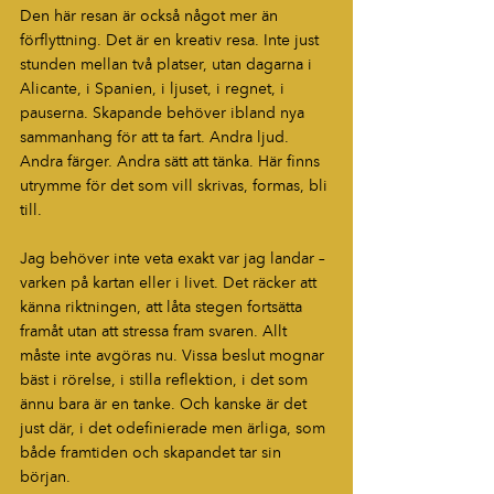
Den här resan är också något mer än 
förflyttning. Det är en kreativ resa. Inte just 
stunden mellan två platser, utan dagarna i 
Alicante, i Spanien, i ljuset, i regnet, i 
pauserna. Skapande behöver ibland nya 
sammanhang för att ta fart. Andra ljud. 
Andra färger. Andra sätt att tänka. Här finns 
utrymme för det som vill skrivas, formas, bli 
till.
Jag behöver inte veta exakt var jag landar – 
varken på kartan eller i livet. Det räcker att 
känna riktningen, att låta stegen fortsätta 
framåt utan att stressa fram svaren. Allt 
måste inte avgöras nu. Vissa beslut mognar 
bäst i rörelse, i stilla reflektion, i det som 
ännu bara är en tanke. Och kanske är det 
just där, i det odefinierade men ärliga, som 
både framtiden och skapandet tar sin 
början.