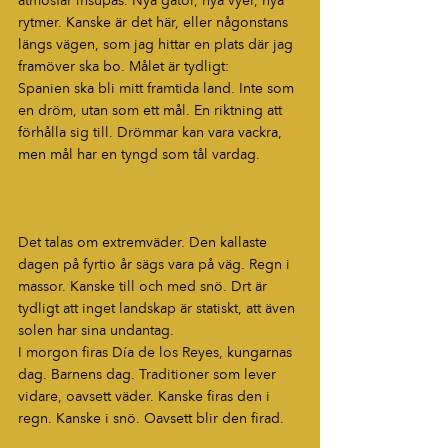
atmosfär insupas. Nya gator, nya vyer, nya 
rytmer. Kanske är det här, eller någonstans 
längs vägen, som jag hittar en plats där jag 
framöver ska bo. Målet är tydligt: 
Spanien ska bli mitt framtida land. Inte som 
en dröm, utan som ett mål. En riktning att 
förhålla sig till. Drömmar kan vara vackra, 
men mål har en tyngd som tål vardag.
Det talas om extremväder. Den kallaste 
dagen på fyrtio år sägs vara på väg. Regn i 
massor. Kanske till och med snö. Drt är 
tydligt att inget landskap är statiskt, att även 
solen har sina undantag. 
I morgon firas Día de los Reyes, kungarnas 
dag. Barnens dag. Traditioner som lever 
vidare, oavsett väder. Kanske firas den i 
regn. Kanske i snö. Oavsett blir den firad.