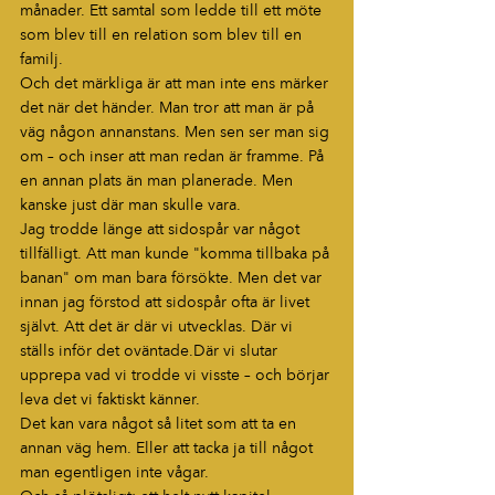
månader. Ett samtal som ledde till ett möte 
som blev till en relation som blev till en 
familj.
Och det märkliga är att man inte ens märker 
det när det händer. Man tror att man är på 
väg någon annanstans. Men sen ser man sig 
om – och inser att man redan är framme. På 
en annan plats än man planerade. Men 
kanske just där man skulle vara.
Jag trodde länge att sidospår var något 
tillfälligt. Att man kunde "komma tillbaka på 
banan" om man bara försökte. Men det var 
innan jag förstod att sidospår ofta är livet 
självt. Att det är där vi utvecklas. Där vi 
ställs inför det oväntade.Där vi slutar 
upprepa vad vi trodde vi visste – och börjar 
leva det vi faktiskt känner.
Det kan vara något så litet som att ta en 
annan väg hem. Eller att tacka ja till något 
man egentligen inte vågar.