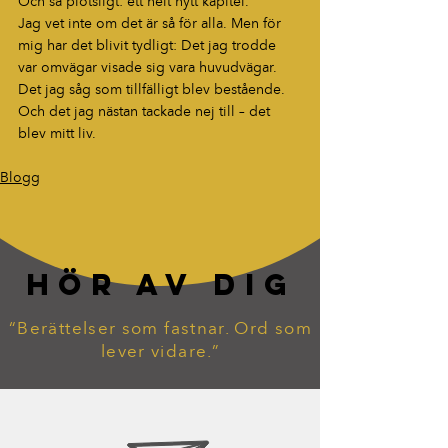
Och så plötsligt: ett helt nytt kapitel.
Jag vet inte om det är så för alla. Men för 
mig har det blivit tydligt: Det jag trodde 
var omvägar visade sig vara huvudvägar.
Det jag såg som tillfälligt blev bestående.
Och det jag nästan tackade nej till – det 
blev mitt liv.
Blogg
HÖR AV DIG
“Berättelser som fastnar. Ord som
lever vidare.”